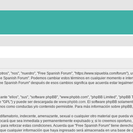
tros", "nos", "nuestro", "Free Spanish Forum", "https://www.sipuebla.com/forum"), 
"Free Spanish Forum". Podemos cambiar estos términos en cualquier momento e inten
Free Spanish Forum" después de esos cambios significa que acuerda estar legalme
nte "ellos", "sus", "software phpBB", "www.phpbb.com", "phpBB Limited", "phpBB Te
te "GPL") y puede ser descargada de
www.phpbb.com
. El software phpBB solamente
os como conductas y/o contenido permisible. Para más información sobre phpBB, p
ifamatorio, indecente, amenazante, sexual o cualquier otro material que pueda vio
ocará que sea inmediata y permanentemente expulsado y, si lo creemos oportuno, c
para reforzar estas condiciones. Acuerda que "Free Spanish Forum" tiene derecho a
ue cualquier información que haya ingresado será almacenada en una base de da