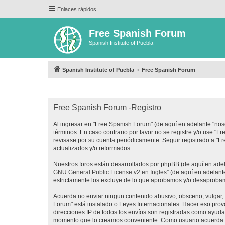
Enlaces rápidos
Free Spanish Forum
Spanish Institute of Puebla
Spanish Institute of Puebla
Free Spanish Forum
Free Spanish Forum -Registro
Al ingresar en "Free Spanish Forum" (de aquí en adelante "noso
términos. En caso contrario por favor no se registre y/o use 
revisase por su cuenta periódicamente. Seguir registrado a "
actualizados y/o reformados.
Nuestros foros están desarrollados por phpBB (de aquí en adela
GNU General Public License v2 en Ingles
” (de aquí en adelan
estrictamente los excluye de lo que aprobamos y/o desaprobam
Acuerda no enviar ningun contenido abusivo, obsceno, vulgar, d
Forum" está instalado o Leyes Internacionales. Hacer eso prov
direcciones IP de todos los envíos son registradas como ayuda 
momento que lo creamos conveniente. Como usuario acuerda q