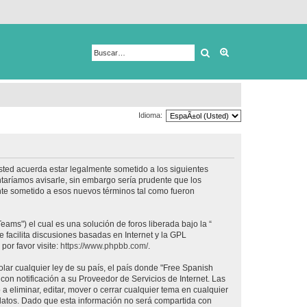
Buscar
Búsqueda avanza
Idioma:
usted acuerda estar legalmente sometido a los siguientes
taríamos avisarle, sin embargo sería prudente que los
nte sometido a esos nuevos términos tal como fueron
ams") el cual es una solución de foros liberada bajo la “
 facilita discusiones basadas en Internet y la GPL
or favor visite:
https://www.phpbb.com/
.
lar cualquier ley de su país, el país donde "Free Spanish
on notificación a su Proveedor de Servicios de Internet. Las
 eliminar, editar, mover o cerrar cualquier tema en cualquier
tos. Dado que esta información no será compartida con