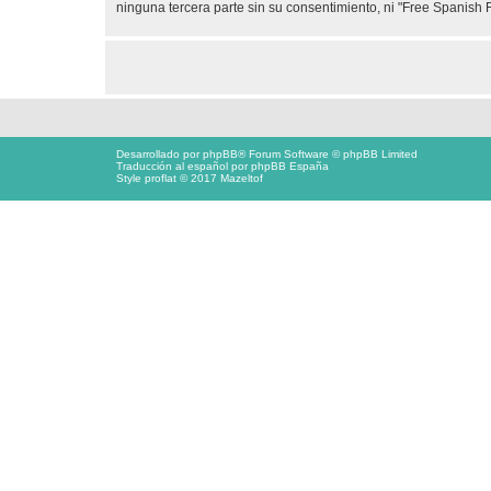
ninguna tercera parte sin su consentimiento, ni "Free Spanis
Desarrollado por
phpBB
® Forum Software © phpBB Limited
Traducción al español por
phpBB España
Style proflat © 2017
Mazeltof