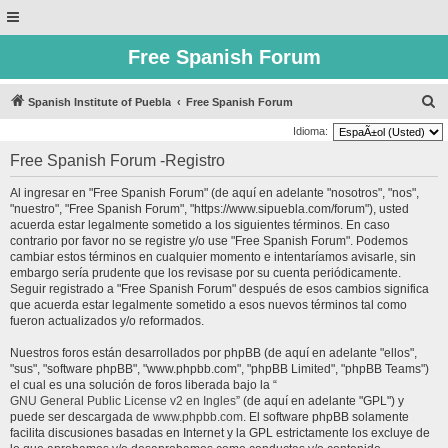
Free Spanish Forum
B
Spanish Institute of Puebla
Free Spanish Forum
u
Idioma:
s
Free Spanish Forum -Registro
c
Al ingresar en "Free Spanish Forum" (de aquí en adelante "nosotros", "nos",
a
"nuestro", "Free Spanish Forum", "https://www.sipuebla.com/forum"), usted
r
acuerda estar legalmente sometido a los siguientes términos. En caso
contrario por favor no se registre y/o use "Free Spanish Forum". Podemos
cambiar estos términos en cualquier momento e intentaríamos avisarle, sin
embargo sería prudente que los revisase por su cuenta periódicamente.
Seguir registrado a "Free Spanish Forum" después de esos cambios significa
que acuerda estar legalmente sometido a esos nuevos términos tal como
fueron actualizados y/o reformados.
Nuestros foros están desarrollados por phpBB (de aquí en adelante "ellos",
"sus", "software phpBB", "www.phpbb.com", "phpBB Limited", "phpBB Teams")
el cual es una solución de foros liberada bajo la “
GNU General Public License v2 en Ingles
” (de aquí en adelante "GPL") y
puede ser descargada de
www.phpbb.com
. El software phpBB solamente
facilita discusiones basadas en Internet y la GPL estrictamente los excluye de