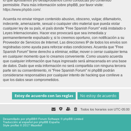
lo que aprobamos y/o desaprobamos como conductas y/o contenido
permisible. Para más información sobre phpBB, por favor visite:
https://www.phpbb.com/
.
Acuerda no enviar ningun contenido abusivo, obsceno, vulgar, difamatorio,
indecente, amenazante, sexual o cualquier otro material que pueda violar
cualquier ley de su país, el país donde "Free Spanish Forum" está instalado o
Leyes Internacionales. Hacer eso provocará que sea inmediata y
permanentemente expulsado y, si lo creemos oportuno, con notificación a su
Proveedor de Servicios de Internet. Las direcciones IP de todos los envíos son
registradas como ayuda para reforzar estas condiciones. Acuerda que "Free
Spanish Forum" tiene derecho a eliminar, editar, mover o cerrar cualquier tema
en cualquier momento que lo creamos conveniente. Como usuario acuerda
que cualquier información que haya ingresado será almacenada en una base
de datos. Dado que esta información no será compartida con ninguna tercera
parte sin su consentimiento, ni "Free Spanish Forum" ni phpBB podrán
considerarse responsables por cualquier intento de hacking que conlleve a
que los datos sean comprometidos.
Todos los horarios son
UTC-05:00
Desarrollado por
phpBB
® Forum Software © phpBB Limited
Traducción al español por
phpBB España
Style proflat © 2017
Mazeltof