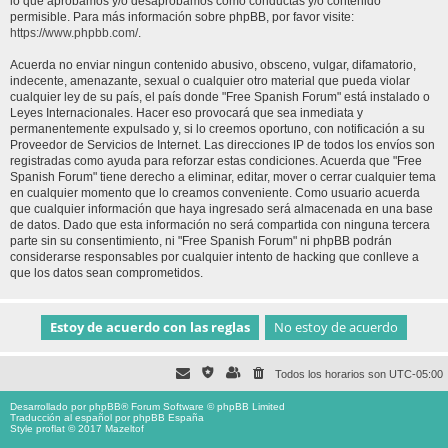
lo que aprobamos y/o desaprobamos como conductas y/o contenido
permisible. Para más información sobre phpBB, por favor visite:
https://www.phpbb.com/
.
Acuerda no enviar ningun contenido abusivo, obsceno, vulgar, difamatorio,
indecente, amenazante, sexual o cualquier otro material que pueda violar
cualquier ley de su país, el país donde "Free Spanish Forum" está instalado o
Leyes Internacionales. Hacer eso provocará que sea inmediata y
permanentemente expulsado y, si lo creemos oportuno, con notificación a su
Proveedor de Servicios de Internet. Las direcciones IP de todos los envíos son
registradas como ayuda para reforzar estas condiciones. Acuerda que "Free
Spanish Forum" tiene derecho a eliminar, editar, mover o cerrar cualquier tema
en cualquier momento que lo creamos conveniente. Como usuario acuerda
que cualquier información que haya ingresado será almacenada en una base
de datos. Dado que esta información no será compartida con ninguna tercera
parte sin su consentimiento, ni "Free Spanish Forum" ni phpBB podrán
considerarse responsables por cualquier intento de hacking que conlleve a
que los datos sean comprometidos.
Todos los horarios son
UTC-05:00
Desarrollado por
phpBB
® Forum Software © phpBB Limited
Traducción al español por
phpBB España
Style proflat © 2017
Mazeltof