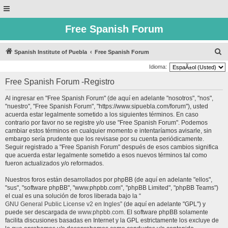
Free Spanish Forum
B
Spanish Institute of Puebla
Free Spanish Forum
u
Idioma:
s
Free Spanish Forum -Registro
c
Al ingresar en "Free Spanish Forum" (de aquí en adelante "nosotros", "nos",
a
"nuestro", "Free Spanish Forum", "https://www.sipuebla.com/forum"), usted
r
acuerda estar legalmente sometido a los siguientes términos. En caso
contrario por favor no se registre y/o use "Free Spanish Forum". Podemos
cambiar estos términos en cualquier momento e intentaríamos avisarle, sin
embargo sería prudente que los revisase por su cuenta periódicamente.
Seguir registrado a "Free Spanish Forum" después de esos cambios significa
que acuerda estar legalmente sometido a esos nuevos términos tal como
fueron actualizados y/o reformados.
Nuestros foros están desarrollados por phpBB (de aquí en adelante "ellos",
"sus", "software phpBB", "www.phpbb.com", "phpBB Limited", "phpBB Teams")
el cual es una solución de foros liberada bajo la “
GNU General Public License v2 en Ingles
” (de aquí en adelante "GPL") y
puede ser descargada de
www.phpbb.com
. El software phpBB solamente
facilita discusiones basadas en Internet y la GPL estrictamente los excluye de