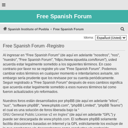
Free Spanish Forum
B
Spanish Institute of Puebla
Free Spanish Forum
u
Idioma:
s
Free Spanish Forum -Registro
c
Al ingresar en "Free Spanish Forum" (de aquí en adelante "nosotros", "nos",
a
"nuestro", "Free Spanish Forum", "https://www.sipuebla.com/forum"), usted
r
acuerda estar legalmente sometido a los siguientes términos. En caso
contrario por favor no se registre y/o use "Free Spanish Forum". Podemos
cambiar estos términos en cualquier momento e intentaríamos avisarle, sin
embargo sería prudente que los revisase por su cuenta periódicamente.
Seguir registrado a "Free Spanish Forum" después de esos cambios significa
que acuerda estar legalmente sometido a esos nuevos términos tal como
fueron actualizados y/o reformados.
Nuestros foros están desarrollados por phpBB (de aquí en adelante "ellos",
"sus", "software phpBB", "www.phpbb.com", "phpBB Limited", "phpBB Teams")
el cual es una solución de foros liberada bajo la “
GNU General Public License v2 en Ingles
” (de aquí en adelante "GPL") y
puede ser descargada de
www.phpbb.com
. El software phpBB solamente
facilita discusiones basadas en Internet y la GPL estrictamente los excluye de