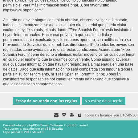
lo que aprobamos y/o desaprobamos como conductas y/o contenido
permisible. Para más información sobre phpBB, por favor visite:
https://www.phpbb.com/
.
Acuerda no enviar ningun contenido abusivo, obsceno, vulgar, difamatorio,
indecente, amenazante, sexual o cualquier otro material que pueda violar
cualquier ley de su país, el país donde "Free Spanish Forum" está instalado o
Leyes Internacionales. Hacer eso provocará que sea inmediata y
permanentemente expulsado y, si lo creemos oportuno, con notificación a su
Proveedor de Servicios de Internet. Las direcciones IP de todos los envíos son
registradas como ayuda para reforzar estas condiciones. Acuerda que "Free
Spanish Forum" tiene derecho a eliminar, editar, mover o cerrar cualquier tema
en cualquier momento que lo creamos conveniente. Como usuario acuerda
que cualquier información que haya ingresado será almacenada en una base
de datos. Dado que esta información no será compartida con ninguna tercera
parte sin su consentimiento, ni "Free Spanish Forum" ni phpBB podrán
considerarse responsables por cualquier intento de hacking que conlleve a
que los datos sean comprometidos.
Todos los horarios son
UTC-05:00
Desarrollado por
phpBB
® Forum Software © phpBB Limited
Traducción al español por
phpBB España
Style proflat © 2017
Mazeltof