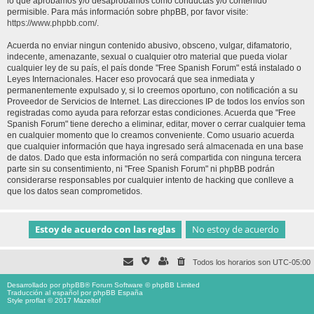
lo que aprobamos y/o desaprobamos como conductas y/o contenido
permisible. Para más información sobre phpBB, por favor visite:
https://www.phpbb.com/
.
Acuerda no enviar ningun contenido abusivo, obsceno, vulgar, difamatorio,
indecente, amenazante, sexual o cualquier otro material que pueda violar
cualquier ley de su país, el país donde "Free Spanish Forum" está instalado o
Leyes Internacionales. Hacer eso provocará que sea inmediata y
permanentemente expulsado y, si lo creemos oportuno, con notificación a su
Proveedor de Servicios de Internet. Las direcciones IP de todos los envíos son
registradas como ayuda para reforzar estas condiciones. Acuerda que "Free
Spanish Forum" tiene derecho a eliminar, editar, mover o cerrar cualquier tema
en cualquier momento que lo creamos conveniente. Como usuario acuerda
que cualquier información que haya ingresado será almacenada en una base
de datos. Dado que esta información no será compartida con ninguna tercera
parte sin su consentimiento, ni "Free Spanish Forum" ni phpBB podrán
considerarse responsables por cualquier intento de hacking que conlleve a
que los datos sean comprometidos.
Todos los horarios son
UTC-05:00
Desarrollado por
phpBB
® Forum Software © phpBB Limited
Traducción al español por
phpBB España
Style proflat © 2017
Mazeltof