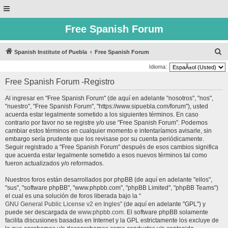
Free Spanish Forum
B
Spanish Institute of Puebla
Free Spanish Forum
u
Idioma:
s
Free Spanish Forum -Registro
c
Al ingresar en "Free Spanish Forum" (de aquí en adelante "nosotros", "nos",
a
"nuestro", "Free Spanish Forum", "https://www.sipuebla.com/forum"), usted
r
acuerda estar legalmente sometido a los siguientes términos. En caso
contrario por favor no se registre y/o use "Free Spanish Forum". Podemos
cambiar estos términos en cualquier momento e intentaríamos avisarle, sin
embargo sería prudente que los revisase por su cuenta periódicamente.
Seguir registrado a "Free Spanish Forum" después de esos cambios significa
que acuerda estar legalmente sometido a esos nuevos términos tal como
fueron actualizados y/o reformados.
Nuestros foros están desarrollados por phpBB (de aquí en adelante "ellos",
"sus", "software phpBB", "www.phpbb.com", "phpBB Limited", "phpBB Teams")
el cual es una solución de foros liberada bajo la “
GNU General Public License v2 en Ingles
” (de aquí en adelante "GPL") y
puede ser descargada de
www.phpbb.com
. El software phpBB solamente
facilita discusiones basadas en Internet y la GPL estrictamente los excluye de