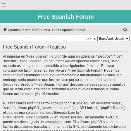
Free Spanish Forum
B
Spanish Institute of Puebla
Free Spanish Forum
u
Idioma:
s
Free Spanish Forum -Registro
c
Al ingresar en "Free Spanish Forum" (de aquí en adelante "nosotros", "nos",
a
"nuestro", "Free Spanish Forum", "https://www.sipuebla.com/forum"), usted
r
acuerda estar legalmente sometido a los siguientes términos. En caso
contrario por favor no se registre y/o use "Free Spanish Forum". Podemos
cambiar estos términos en cualquier momento e intentaríamos avisarle, sin
embargo sería prudente que los revisase por su cuenta periódicamente.
Seguir registrado a "Free Spanish Forum" después de esos cambios significa
que acuerda estar legalmente sometido a esos nuevos términos tal como
fueron actualizados y/o reformados.
Nuestros foros están desarrollados por phpBB (de aquí en adelante "ellos",
"sus", "software phpBB", "www.phpbb.com", "phpBB Limited", "phpBB Teams")
el cual es una solución de foros liberada bajo la “
GNU General Public License v2 en Ingles
” (de aquí en adelante "GPL") y
puede ser descargada de
www.phpbb.com
. El software phpBB solamente
facilita discusiones basadas en Internet y la GPL estrictamente los excluye de