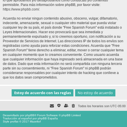
lo que aprobamos y/o desaprobamos como conductas y/o contenido
permisible. Para más información sobre phpBB, por favor visite:
https://www.phpbb.com/
.
Acuerda no enviar ningun contenido abusivo, obsceno, vulgar, difamatorio,
indecente, amenazante, sexual o cualquier otro material que pueda violar
cualquier ley de su país, el país donde "Free Spanish Forum" está instalado o
Leyes Internacionales. Hacer eso provocará que sea inmediata y
permanentemente expulsado y, si lo creemos oportuno, con notificación a su
Proveedor de Servicios de Internet. Las direcciones IP de todos los envíos son
registradas como ayuda para reforzar estas condiciones. Acuerda que "Free
Spanish Forum" tiene derecho a eliminar, editar, mover o cerrar cualquier tema
en cualquier momento que lo creamos conveniente. Como usuario acuerda
que cualquier información que haya ingresado será almacenada en una base
de datos. Dado que esta información no será compartida con ninguna tercera
parte sin su consentimiento, ni "Free Spanish Forum" ni phpBB podrán
considerarse responsables por cualquier intento de hacking que conlleve a
que los datos sean comprometidos.
Todos los horarios son
UTC-05:00
Desarrollado por
phpBB
® Forum Software © phpBB Limited
Traducción al español por
phpBB España
Style proflat © 2017
Mazeltof