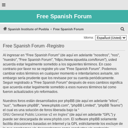
Free Spanish Forum
B
Spanish Institute of Puebla
Free Spanish Forum
u
Idioma:
s
Free Spanish Forum -Registro
c
Al ingresar en "Free Spanish Forum" (de aquí en adelante "nosotros", "nos",
a
"nuestro", "Free Spanish Forum", "https://www.sipuebla.com/forum"), usted
r
acuerda estar legalmente sometido a los siguientes términos. En caso
contrario por favor no se registre y/o use "Free Spanish Forum". Podemos
cambiar estos términos en cualquier momento e intentaríamos avisarle, sin
embargo sería prudente que los revisase por su cuenta periódicamente.
Seguir registrado a "Free Spanish Forum" después de esos cambios significa
que acuerda estar legalmente sometido a esos nuevos términos tal como
fueron actualizados y/o reformados.
Nuestros foros están desarrollados por phpBB (de aquí en adelante "ellos",
"sus", "software phpBB", "www.phpbb.com", "phpBB Limited", "phpBB Teams")
el cual es una solución de foros liberada bajo la “
GNU General Public License v2 en Ingles
” (de aquí en adelante "GPL") y
puede ser descargada de
www.phpbb.com
. El software phpBB solamente
facilita discusiones basadas en Internet y la GPL estrictamente los excluye de