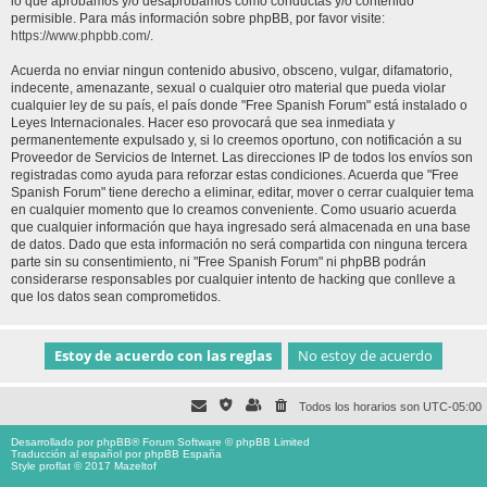
lo que aprobamos y/o desaprobamos como conductas y/o contenido
permisible. Para más información sobre phpBB, por favor visite:
https://www.phpbb.com/
.
Acuerda no enviar ningun contenido abusivo, obsceno, vulgar, difamatorio,
indecente, amenazante, sexual o cualquier otro material que pueda violar
cualquier ley de su país, el país donde "Free Spanish Forum" está instalado o
Leyes Internacionales. Hacer eso provocará que sea inmediata y
permanentemente expulsado y, si lo creemos oportuno, con notificación a su
Proveedor de Servicios de Internet. Las direcciones IP de todos los envíos son
registradas como ayuda para reforzar estas condiciones. Acuerda que "Free
Spanish Forum" tiene derecho a eliminar, editar, mover o cerrar cualquier tema
en cualquier momento que lo creamos conveniente. Como usuario acuerda
que cualquier información que haya ingresado será almacenada en una base
de datos. Dado que esta información no será compartida con ninguna tercera
parte sin su consentimiento, ni "Free Spanish Forum" ni phpBB podrán
considerarse responsables por cualquier intento de hacking que conlleve a
que los datos sean comprometidos.
Todos los horarios son
UTC-05:00
Desarrollado por
phpBB
® Forum Software © phpBB Limited
Traducción al español por
phpBB España
Style proflat © 2017
Mazeltof