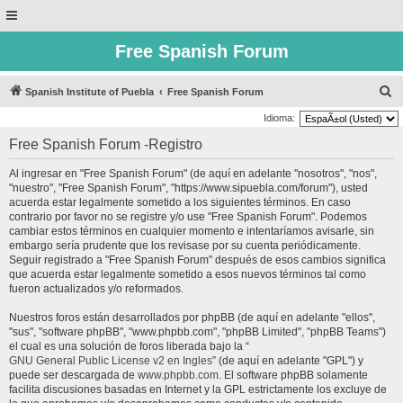
Free Spanish Forum
B
Spanish Institute of Puebla
Free Spanish Forum
u
Idioma:
s
Free Spanish Forum -Registro
c
Al ingresar en "Free Spanish Forum" (de aquí en adelante "nosotros", "nos",
a
"nuestro", "Free Spanish Forum", "https://www.sipuebla.com/forum"), usted
r
acuerda estar legalmente sometido a los siguientes términos. En caso
contrario por favor no se registre y/o use "Free Spanish Forum". Podemos
cambiar estos términos en cualquier momento e intentaríamos avisarle, sin
embargo sería prudente que los revisase por su cuenta periódicamente.
Seguir registrado a "Free Spanish Forum" después de esos cambios significa
que acuerda estar legalmente sometido a esos nuevos términos tal como
fueron actualizados y/o reformados.
Nuestros foros están desarrollados por phpBB (de aquí en adelante "ellos",
"sus", "software phpBB", "www.phpbb.com", "phpBB Limited", "phpBB Teams")
el cual es una solución de foros liberada bajo la “
GNU General Public License v2 en Ingles
” (de aquí en adelante "GPL") y
puede ser descargada de
www.phpbb.com
. El software phpBB solamente
facilita discusiones basadas en Internet y la GPL estrictamente los excluye de