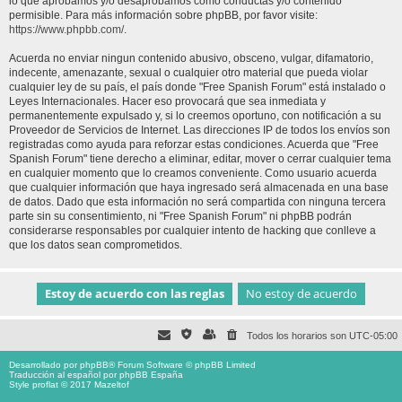
lo que aprobamos y/o desaprobamos como conductas y/o contenido
permisible. Para más información sobre phpBB, por favor visite:
https://www.phpbb.com/
.
Acuerda no enviar ningun contenido abusivo, obsceno, vulgar, difamatorio,
indecente, amenazante, sexual o cualquier otro material que pueda violar
cualquier ley de su país, el país donde "Free Spanish Forum" está instalado o
Leyes Internacionales. Hacer eso provocará que sea inmediata y
permanentemente expulsado y, si lo creemos oportuno, con notificación a su
Proveedor de Servicios de Internet. Las direcciones IP de todos los envíos son
registradas como ayuda para reforzar estas condiciones. Acuerda que "Free
Spanish Forum" tiene derecho a eliminar, editar, mover o cerrar cualquier tema
en cualquier momento que lo creamos conveniente. Como usuario acuerda
que cualquier información que haya ingresado será almacenada en una base
de datos. Dado que esta información no será compartida con ninguna tercera
parte sin su consentimiento, ni "Free Spanish Forum" ni phpBB podrán
considerarse responsables por cualquier intento de hacking que conlleve a
que los datos sean comprometidos.
Todos los horarios son
UTC-05:00
Desarrollado por
phpBB
® Forum Software © phpBB Limited
Traducción al español por
phpBB España
Style proflat © 2017
Mazeltof