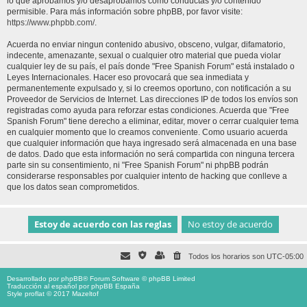
lo que aprobamos y/o desaprobamos como conductas y/o contenido
permisible. Para más información sobre phpBB, por favor visite:
https://www.phpbb.com/
.
Acuerda no enviar ningun contenido abusivo, obsceno, vulgar, difamatorio,
indecente, amenazante, sexual o cualquier otro material que pueda violar
cualquier ley de su país, el país donde "Free Spanish Forum" está instalado o
Leyes Internacionales. Hacer eso provocará que sea inmediata y
permanentemente expulsado y, si lo creemos oportuno, con notificación a su
Proveedor de Servicios de Internet. Las direcciones IP de todos los envíos son
registradas como ayuda para reforzar estas condiciones. Acuerda que "Free
Spanish Forum" tiene derecho a eliminar, editar, mover o cerrar cualquier tema
en cualquier momento que lo creamos conveniente. Como usuario acuerda
que cualquier información que haya ingresado será almacenada en una base
de datos. Dado que esta información no será compartida con ninguna tercera
parte sin su consentimiento, ni "Free Spanish Forum" ni phpBB podrán
considerarse responsables por cualquier intento de hacking que conlleve a
que los datos sean comprometidos.
Todos los horarios son
UTC-05:00
Desarrollado por
phpBB
® Forum Software © phpBB Limited
Traducción al español por
phpBB España
Style proflat © 2017
Mazeltof