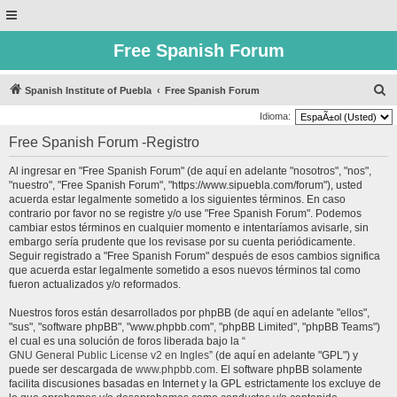
Free Spanish Forum
B
Spanish Institute of Puebla
Free Spanish Forum
u
Idioma:
s
Free Spanish Forum -Registro
c
Al ingresar en "Free Spanish Forum" (de aquí en adelante "nosotros", "nos",
a
"nuestro", "Free Spanish Forum", "https://www.sipuebla.com/forum"), usted
r
acuerda estar legalmente sometido a los siguientes términos. En caso
contrario por favor no se registre y/o use "Free Spanish Forum". Podemos
cambiar estos términos en cualquier momento e intentaríamos avisarle, sin
embargo sería prudente que los revisase por su cuenta periódicamente.
Seguir registrado a "Free Spanish Forum" después de esos cambios significa
que acuerda estar legalmente sometido a esos nuevos términos tal como
fueron actualizados y/o reformados.
Nuestros foros están desarrollados por phpBB (de aquí en adelante "ellos",
"sus", "software phpBB", "www.phpbb.com", "phpBB Limited", "phpBB Teams")
el cual es una solución de foros liberada bajo la “
GNU General Public License v2 en Ingles
” (de aquí en adelante "GPL") y
puede ser descargada de
www.phpbb.com
. El software phpBB solamente
facilita discusiones basadas en Internet y la GPL estrictamente los excluye de