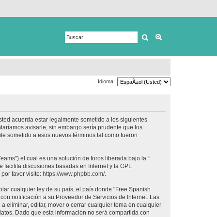
Buscar
Búsqueda avanza
Idioma:
usted acuerda estar legalmente sometido a los siguientes
taríamos avisarle, sin embargo sería prudente que los
nte sometido a esos nuevos términos tal como fueron
ams") el cual es una solución de foros liberada bajo la “
 facilita discusiones basadas en Internet y la GPL
or favor visite:
https://www.phpbb.com/
.
lar cualquier ley de su país, el país donde "Free Spanish
on notificación a su Proveedor de Servicios de Internet. Las
 eliminar, editar, mover o cerrar cualquier tema en cualquier
tos. Dado que esta información no será compartida con