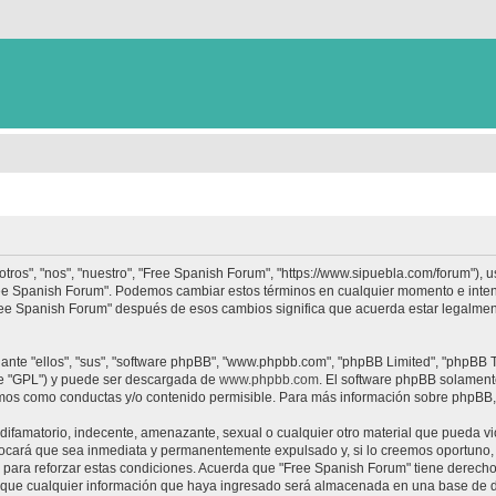
tros", "nos", "nuestro", "Free Spanish Forum", "https://www.sipuebla.com/forum"), 
"Free Spanish Forum". Podemos cambiar estos términos en cualquier momento e inten
Free Spanish Forum" después de esos cambios significa que acuerda estar legalme
nte "ellos", "sus", "software phpBB", "www.phpbb.com", "phpBB Limited", "phpBB Te
te "GPL") y puede ser descargada de
www.phpbb.com
. El software phpBB solamente
os como conductas y/o contenido permisible. Para más información sobre phpBB, p
ifamatorio, indecente, amenazante, sexual o cualquier otro material que pueda vio
ocará que sea inmediata y permanentemente expulsado y, si lo creemos oportuno, c
para reforzar estas condiciones. Acuerda que "Free Spanish Forum" tiene derecho a
ue cualquier información que haya ingresado será almacenada en una base de da