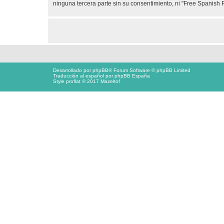
ninguna tercera parte sin su consentimiento, ni "Free Spanis
Desarrollado por
phpBB
® Forum Software © phpBB Limited
Traducción al español por
phpBB España
Style proflat © 2017
Mazeltof