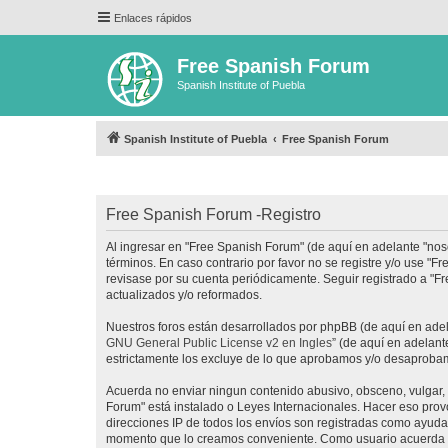
Enlaces rápidos
Free Spanish Forum
Spanish Institute of Puebla
Spanish Institute of Puebla
Free Spanish Forum
Free Spanish Forum -Registro
Al ingresar en "Free Spanish Forum" (de aquí en adelante "noso
términos. En caso contrario por favor no se registre y/o use 
revisase por su cuenta periódicamente. Seguir registrado a "
actualizados y/o reformados.
Nuestros foros están desarrollados por phpBB (de aquí en adela
GNU General Public License v2 en Ingles
” (de aquí en adelan
estrictamente los excluye de lo que aprobamos y/o desaprobam
Acuerda no enviar ningun contenido abusivo, obsceno, vulgar, d
Forum" está instalado o Leyes Internacionales. Hacer eso prov
direcciones IP de todos los envíos son registradas como ayuda 
momento que lo creamos conveniente. Como usuario acuerda q