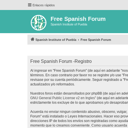
Enlaces rápidos
Free Spanish Forum
Spanish Institute of Puebla
Spanish Institute of Puebla
Free Spanish Forum
Free Spanish Forum -Registro
Al ingresar en "Free Spanish Forum" (de aquí en adelante "noso
términos. En caso contrario por favor no se registre y/o use 
revisase por su cuenta periódicamente. Seguir registrado a "
actualizados y/o reformados.
Nuestros foros están desarrollados por phpBB (de aquí en adela
GNU General Public License v2 en Ingles
” (de aquí en adelan
estrictamente los excluye de lo que aprobamos y/o desaprobam
Acuerda no enviar ningun contenido abusivo, obsceno, vulgar, d
Forum" está instalado o Leyes Internacionales. Hacer eso prov
direcciones IP de todos los envíos son registradas como ayuda 
momento que lo creamos conveniente. Como usuario acuerda q