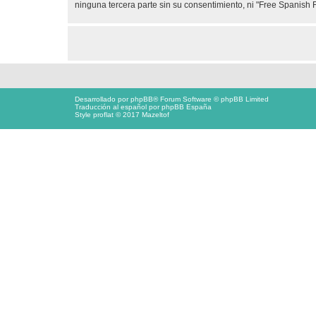
ninguna tercera parte sin su consentimiento, ni "Free Spanis
Desarrollado por
phpBB
® Forum Software © phpBB Limited
Traducción al español por
phpBB España
Style proflat © 2017
Mazeltof