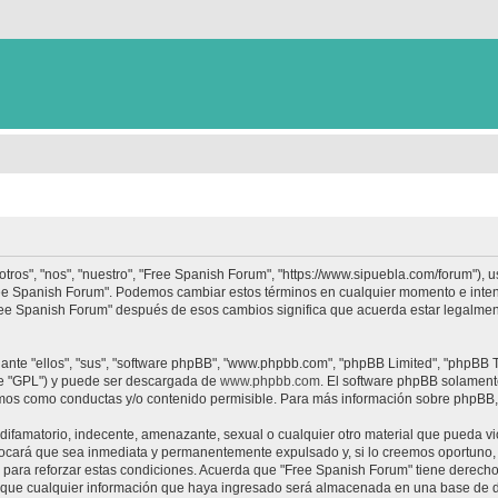
tros", "nos", "nuestro", "Free Spanish Forum", "https://www.sipuebla.com/forum"), 
"Free Spanish Forum". Podemos cambiar estos términos en cualquier momento e inten
Free Spanish Forum" después de esos cambios significa que acuerda estar legalme
nte "ellos", "sus", "software phpBB", "www.phpbb.com", "phpBB Limited", "phpBB Te
te "GPL") y puede ser descargada de
www.phpbb.com
. El software phpBB solamente
os como conductas y/o contenido permisible. Para más información sobre phpBB, p
ifamatorio, indecente, amenazante, sexual o cualquier otro material que pueda vio
ocará que sea inmediata y permanentemente expulsado y, si lo creemos oportuno, c
para reforzar estas condiciones. Acuerda que "Free Spanish Forum" tiene derecho a
ue cualquier información que haya ingresado será almacenada en una base de da