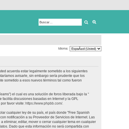
Buscar
Búsqueda avanza
Idioma:
usted acuerda estar legalmente sometido a los siguientes
taríamos avisarle, sin embargo sería prudente que los
nte sometido a esos nuevos términos tal como fueron
ams") el cual es una solución de foros liberada bajo la “
 facilita discusiones basadas en Internet y la GPL
or favor visite:
https://www.phpbb.com/
.
lar cualquier ley de su país, el país donde "Free Spanish
on notificación a su Proveedor de Servicios de Internet. Las
 eliminar, editar, mover o cerrar cualquier tema en cualquier
tos. Dado que esta información no será compartida con