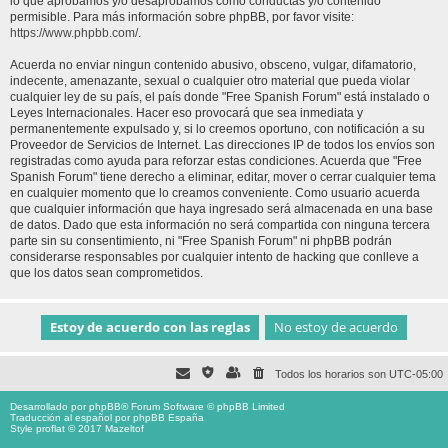
lo que aprobamos y/o desaprobamos como conductas y/o contenido
permisible. Para más información sobre phpBB, por favor visite:
https://www.phpbb.com/
.
Acuerda no enviar ningun contenido abusivo, obsceno, vulgar, difamatorio,
indecente, amenazante, sexual o cualquier otro material que pueda violar
cualquier ley de su país, el país donde "Free Spanish Forum" está instalado o
Leyes Internacionales. Hacer eso provocará que sea inmediata y
permanentemente expulsado y, si lo creemos oportuno, con notificación a su
Proveedor de Servicios de Internet. Las direcciones IP de todos los envíos son
registradas como ayuda para reforzar estas condiciones. Acuerda que "Free
Spanish Forum" tiene derecho a eliminar, editar, mover o cerrar cualquier tema
en cualquier momento que lo creamos conveniente. Como usuario acuerda
que cualquier información que haya ingresado será almacenada en una base
de datos. Dado que esta información no será compartida con ninguna tercera
parte sin su consentimiento, ni "Free Spanish Forum" ni phpBB podrán
considerarse responsables por cualquier intento de hacking que conlleve a
que los datos sean comprometidos.
Todos los horarios son
UTC-05:00
Desarrollado por
phpBB
® Forum Software © phpBB Limited
Traducción al español por
phpBB España
Style proflat © 2017
Mazeltof