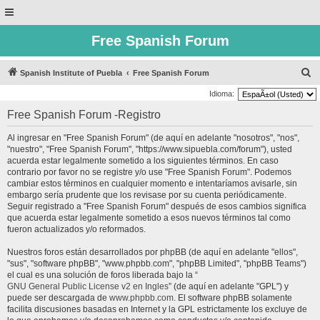
Free Spanish Forum
B
Spanish Institute of Puebla
Free Spanish Forum
u
Idioma:
s
Free Spanish Forum -Registro
c
Al ingresar en "Free Spanish Forum" (de aquí en adelante "nosotros", "nos",
a
"nuestro", "Free Spanish Forum", "https://www.sipuebla.com/forum"), usted
r
acuerda estar legalmente sometido a los siguientes términos. En caso
contrario por favor no se registre y/o use "Free Spanish Forum". Podemos
cambiar estos términos en cualquier momento e intentaríamos avisarle, sin
embargo sería prudente que los revisase por su cuenta periódicamente.
Seguir registrado a "Free Spanish Forum" después de esos cambios significa
que acuerda estar legalmente sometido a esos nuevos términos tal como
fueron actualizados y/o reformados.
Nuestros foros están desarrollados por phpBB (de aquí en adelante "ellos",
"sus", "software phpBB", "www.phpbb.com", "phpBB Limited", "phpBB Teams")
el cual es una solución de foros liberada bajo la “
GNU General Public License v2 en Ingles
” (de aquí en adelante "GPL") y
puede ser descargada de
www.phpbb.com
. El software phpBB solamente
facilita discusiones basadas en Internet y la GPL estrictamente los excluye de