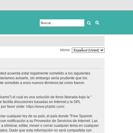
Buscar
Búsqueda avanza
Idioma:
usted acuerda estar legalmente sometido a los siguientes
taríamos avisarle, sin embargo sería prudente que los
nte sometido a esos nuevos términos tal como fueron
ams") el cual es una solución de foros liberada bajo la “
 facilita discusiones basadas en Internet y la GPL
or favor visite:
https://www.phpbb.com/
.
lar cualquier ley de su país, el país donde "Free Spanish
on notificación a su Proveedor de Servicios de Internet. Las
 eliminar, editar, mover o cerrar cualquier tema en cualquier
tos. Dado que esta información no será compartida con