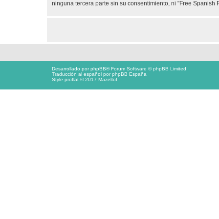
ninguna tercera parte sin su consentimiento, ni "Free Spanis
Desarrollado por
phpBB
® Forum Software © phpBB Limited
Traducción al español por
phpBB España
Style proflat © 2017
Mazeltof