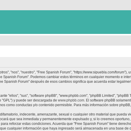
tros", "nos", "nuestro", "Free Spanish Forum", "https://www.sipuebla.com/forum"), 
"Free Spanish Forum". Podemos cambiar estos términos en cualquier momento e inten
Free Spanish Forum" después de esos cambios significa que acuerda estar legalme
nte "ellos", "sus", "software phpBB", "www.phpbb.com", "phpBB Limited", "phpBB Te
te "GPL") y puede ser descargada de
www.phpbb.com
. El software phpBB solamente
os como conductas y/o contenido permisible. Para más información sobre phpBB, p
ifamatorio, indecente, amenazante, sexual o cualquier otro material que pueda vio
ocará que sea inmediata y permanentemente expulsado y, si lo creemos oportuno, c
para reforzar estas condiciones. Acuerda que "Free Spanish Forum" tiene derecho a
ue cualquier información que haya ingresado será almacenada en una base de da