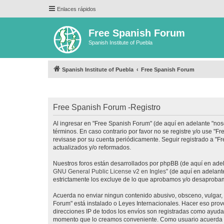
Enlaces rápidos
Free Spanish Forum
Spanish Institute of Puebla
Spanish Institute of Puebla
Free Spanish Forum
Free Spanish Forum -Registro
Al ingresar en "Free Spanish Forum" (de aquí en adelante "noso
términos. En caso contrario por favor no se registre y/o use 
revisase por su cuenta periódicamente. Seguir registrado a "
actualizados y/o reformados.
Nuestros foros están desarrollados por phpBB (de aquí en adela
GNU General Public License v2 en Ingles
” (de aquí en adelan
estrictamente los excluye de lo que aprobamos y/o desaprobam
Acuerda no enviar ningun contenido abusivo, obsceno, vulgar, d
Forum" está instalado o Leyes Internacionales. Hacer eso prov
direcciones IP de todos los envíos son registradas como ayuda 
momento que lo creamos conveniente. Como usuario acuerda q