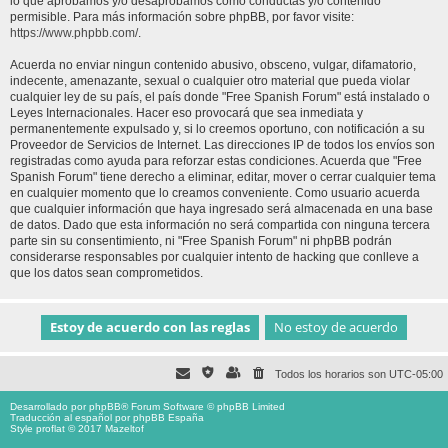
lo que aprobamos y/o desaprobamos como conductas y/o contenido
permisible. Para más información sobre phpBB, por favor visite:
https://www.phpbb.com/
.
Acuerda no enviar ningun contenido abusivo, obsceno, vulgar, difamatorio,
indecente, amenazante, sexual o cualquier otro material que pueda violar
cualquier ley de su país, el país donde "Free Spanish Forum" está instalado o
Leyes Internacionales. Hacer eso provocará que sea inmediata y
permanentemente expulsado y, si lo creemos oportuno, con notificación a su
Proveedor de Servicios de Internet. Las direcciones IP de todos los envíos son
registradas como ayuda para reforzar estas condiciones. Acuerda que "Free
Spanish Forum" tiene derecho a eliminar, editar, mover o cerrar cualquier tema
en cualquier momento que lo creamos conveniente. Como usuario acuerda
que cualquier información que haya ingresado será almacenada en una base
de datos. Dado que esta información no será compartida con ninguna tercera
parte sin su consentimiento, ni "Free Spanish Forum" ni phpBB podrán
considerarse responsables por cualquier intento de hacking que conlleve a
que los datos sean comprometidos.
Todos los horarios son
UTC-05:00
Desarrollado por
phpBB
® Forum Software © phpBB Limited
Traducción al español por
phpBB España
Style proflat © 2017
Mazeltof