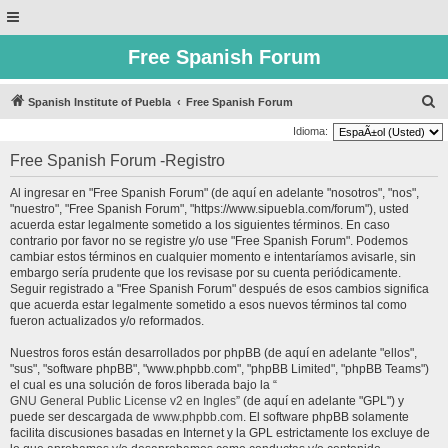
Free Spanish Forum
B
Spanish Institute of Puebla
Free Spanish Forum
u
Idioma:
s
Free Spanish Forum -Registro
c
Al ingresar en "Free Spanish Forum" (de aquí en adelante "nosotros", "nos",
a
"nuestro", "Free Spanish Forum", "https://www.sipuebla.com/forum"), usted
r
acuerda estar legalmente sometido a los siguientes términos. En caso
contrario por favor no se registre y/o use "Free Spanish Forum". Podemos
cambiar estos términos en cualquier momento e intentaríamos avisarle, sin
embargo sería prudente que los revisase por su cuenta periódicamente.
Seguir registrado a "Free Spanish Forum" después de esos cambios significa
que acuerda estar legalmente sometido a esos nuevos términos tal como
fueron actualizados y/o reformados.
Nuestros foros están desarrollados por phpBB (de aquí en adelante "ellos",
"sus", "software phpBB", "www.phpbb.com", "phpBB Limited", "phpBB Teams")
el cual es una solución de foros liberada bajo la “
GNU General Public License v2 en Ingles
” (de aquí en adelante "GPL") y
puede ser descargada de
www.phpbb.com
. El software phpBB solamente
facilita discusiones basadas en Internet y la GPL estrictamente los excluye de