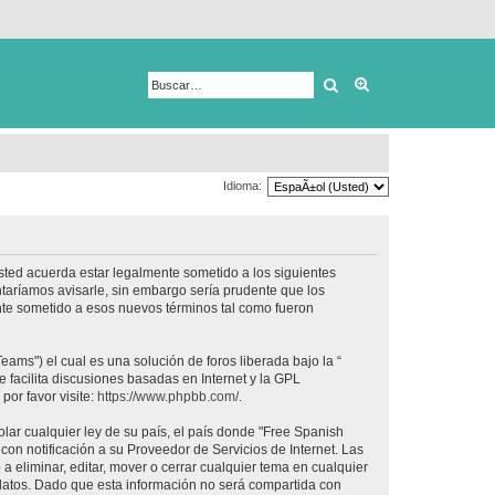
Buscar
Búsqueda avanza
Idioma:
usted acuerda estar legalmente sometido a los siguientes
taríamos avisarle, sin embargo sería prudente que los
nte sometido a esos nuevos términos tal como fueron
ams") el cual es una solución de foros liberada bajo la “
 facilita discusiones basadas en Internet y la GPL
or favor visite:
https://www.phpbb.com/
.
lar cualquier ley de su país, el país donde "Free Spanish
on notificación a su Proveedor de Servicios de Internet. Las
 eliminar, editar, mover o cerrar cualquier tema en cualquier
tos. Dado que esta información no será compartida con