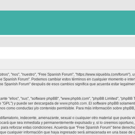
tros", "nos", "nuestro", "Free Spanish Forum", "https://www.sipuebla.com/forum"), 
"Free Spanish Forum". Podemos cambiar estos términos en cualquier momento e inten
Free Spanish Forum" después de esos cambios significa que acuerda estar legalme
nte "ellos", "sus", "software phpBB", "www.phpbb.com", "phpBB Limited", "phpBB Te
te "GPL") y puede ser descargada de
www.phpbb.com
. El software phpBB solamente
os como conductas y/o contenido permisible. Para más información sobre phpBB, p
ifamatorio, indecente, amenazante, sexual o cualquier otro material que pueda vio
ocará que sea inmediata y permanentemente expulsado y, si lo creemos oportuno, c
para reforzar estas condiciones. Acuerda que "Free Spanish Forum" tiene derecho a
ue cualquier información que haya ingresado será almacenada en una base de da