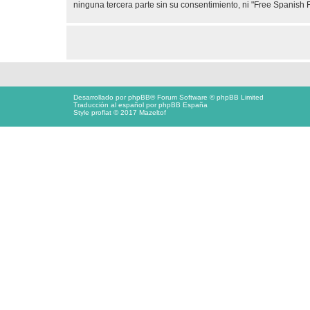
ninguna tercera parte sin su consentimiento, ni "Free Spanis
Desarrollado por
phpBB
® Forum Software © phpBB Limited
Traducción al español por
phpBB España
Style proflat © 2017
Mazeltof