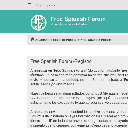
Enlaces rápidos
Free Spanish Forum
Spanish Institute of Puebla
Spanish Institute of Puebla
Free Spanish Forum
Free Spanish Forum -Registro
Al ingresar en "Free Spanish Forum" (de aquí en adelante "noso
términos. En caso contrario por favor no se registre y/o use 
revisase por su cuenta periódicamente. Seguir registrado a "
actualizados y/o reformados.
Nuestros foros están desarrollados por phpBB (de aquí en adela
GNU General Public License v2 en Ingles
” (de aquí en adelan
estrictamente los excluye de lo que aprobamos y/o desaprobam
Acuerda no enviar ningun contenido abusivo, obsceno, vulgar, d
Forum" está instalado o Leyes Internacionales. Hacer eso prov
direcciones IP de todos los envíos son registradas como ayuda 
momento que lo creamos conveniente. Como usuario acuerda q