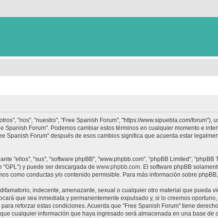
tros", "nos", "nuestro", "Free Spanish Forum", "https://www.sipuebla.com/forum"), 
"Free Spanish Forum". Podemos cambiar estos términos en cualquier momento e inten
Free Spanish Forum" después de esos cambios significa que acuerda estar legalme
nte "ellos", "sus", "software phpBB", "www.phpbb.com", "phpBB Limited", "phpBB Te
te "GPL") y puede ser descargada de
www.phpbb.com
. El software phpBB solamente
os como conductas y/o contenido permisible. Para más información sobre phpBB, p
ifamatorio, indecente, amenazante, sexual o cualquier otro material que pueda vio
ocará que sea inmediata y permanentemente expulsado y, si lo creemos oportuno, c
para reforzar estas condiciones. Acuerda que "Free Spanish Forum" tiene derecho a
ue cualquier información que haya ingresado será almacenada en una base de da