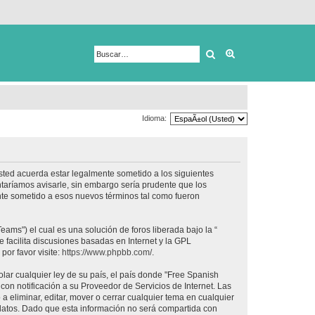
Buscar
Búsqueda avanza
Idioma:
usted acuerda estar legalmente sometido a los siguientes
taríamos avisarle, sin embargo sería prudente que los
nte sometido a esos nuevos términos tal como fueron
ams") el cual es una solución de foros liberada bajo la “
 facilita discusiones basadas en Internet y la GPL
or favor visite:
https://www.phpbb.com/
.
lar cualquier ley de su país, el país donde "Free Spanish
on notificación a su Proveedor de Servicios de Internet. Las
 eliminar, editar, mover o cerrar cualquier tema en cualquier
tos. Dado que esta información no será compartida con