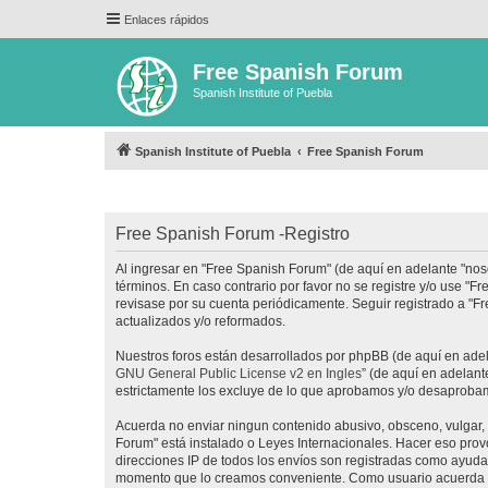
Enlaces rápidos
Free Spanish Forum
Spanish Institute of Puebla
Spanish Institute of Puebla
Free Spanish Forum
Free Spanish Forum -Registro
Al ingresar en "Free Spanish Forum" (de aquí en adelante "noso
términos. En caso contrario por favor no se registre y/o use 
revisase por su cuenta periódicamente. Seguir registrado a "
actualizados y/o reformados.
Nuestros foros están desarrollados por phpBB (de aquí en adela
GNU General Public License v2 en Ingles
” (de aquí en adelan
estrictamente los excluye de lo que aprobamos y/o desaprobam
Acuerda no enviar ningun contenido abusivo, obsceno, vulgar, d
Forum" está instalado o Leyes Internacionales. Hacer eso prov
direcciones IP de todos los envíos son registradas como ayuda 
momento que lo creamos conveniente. Como usuario acuerda q