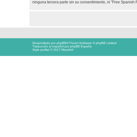
ninguna tercera parte sin su consentimiento, ni "Free Spanis
Desarrollado por
phpBB
® Forum Software © phpBB Limited
Traducción al español por
phpBB España
Style proflat © 2017
Mazeltof