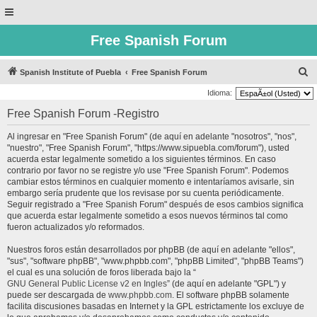
Free Spanish Forum
B
Spanish Institute of Puebla
Free Spanish Forum
u
Idioma:
s
Free Spanish Forum -Registro
c
Al ingresar en "Free Spanish Forum" (de aquí en adelante "nosotros", "nos",
a
"nuestro", "Free Spanish Forum", "https://www.sipuebla.com/forum"), usted
r
acuerda estar legalmente sometido a los siguientes términos. En caso
contrario por favor no se registre y/o use "Free Spanish Forum". Podemos
cambiar estos términos en cualquier momento e intentaríamos avisarle, sin
embargo sería prudente que los revisase por su cuenta periódicamente.
Seguir registrado a "Free Spanish Forum" después de esos cambios significa
que acuerda estar legalmente sometido a esos nuevos términos tal como
fueron actualizados y/o reformados.
Nuestros foros están desarrollados por phpBB (de aquí en adelante "ellos",
"sus", "software phpBB", "www.phpbb.com", "phpBB Limited", "phpBB Teams")
el cual es una solución de foros liberada bajo la “
GNU General Public License v2 en Ingles
” (de aquí en adelante "GPL") y
puede ser descargada de
www.phpbb.com
. El software phpBB solamente
facilita discusiones basadas en Internet y la GPL estrictamente los excluye de