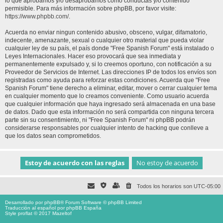
lo que aprobamos y/o desaprobamos como conductas y/o contenido
permisible. Para más información sobre phpBB, por favor visite:
https://www.phpbb.com/
.
Acuerda no enviar ningun contenido abusivo, obsceno, vulgar, difamatorio,
indecente, amenazante, sexual o cualquier otro material que pueda violar
cualquier ley de su país, el país donde "Free Spanish Forum" está instalado o
Leyes Internacionales. Hacer eso provocará que sea inmediata y
permanentemente expulsado y, si lo creemos oportuno, con notificación a su
Proveedor de Servicios de Internet. Las direcciones IP de todos los envíos son
registradas como ayuda para reforzar estas condiciones. Acuerda que "Free
Spanish Forum" tiene derecho a eliminar, editar, mover o cerrar cualquier tema
en cualquier momento que lo creamos conveniente. Como usuario acuerda
que cualquier información que haya ingresado será almacenada en una base
de datos. Dado que esta información no será compartida con ninguna tercera
parte sin su consentimiento, ni "Free Spanish Forum" ni phpBB podrán
considerarse responsables por cualquier intento de hacking que conlleve a
que los datos sean comprometidos.
Todos los horarios son
UTC-05:00
Desarrollado por
phpBB
® Forum Software © phpBB Limited
Traducción al español por
phpBB España
Style proflat © 2017
Mazeltof