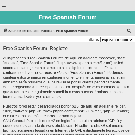
Free Spanish Forum
B
Spanish Institute of Puebla
Free Spanish Forum
u
Idioma:
s
Free Spanish Forum -Registro
c
Al ingresar en "Free Spanish Forum" (de aquí en adelante "nosotros", "nos",
a
"nuestro", "Free Spanish Forum", "https://www.sipuebla.com/forum"), usted
r
acuerda estar legalmente sometido a los siguientes términos. En caso
contrario por favor no se registre y/o use "Free Spanish Forum". Podemos
cambiar estos términos en cualquier momento e intentaríamos avisarle, sin
embargo sería prudente que los revisase por su cuenta periódicamente.
Seguir registrado a "Free Spanish Forum" después de esos cambios significa
que acuerda estar legalmente sometido a esos nuevos términos tal como
fueron actualizados y/o reformados.
Nuestros foros están desarrollados por phpBB (de aquí en adelante "ellos",
"sus", "software phpBB", "www.phpbb.com", "phpBB Limited", "phpBB Teams")
el cual es una solución de foros liberada bajo la “
GNU General Public License v2 en Ingles
” (de aquí en adelante "GPL") y
puede ser descargada de
www.phpbb.com
. El software phpBB solamente
facilita discusiones basadas en Internet y la GPL estrictamente los excluye de