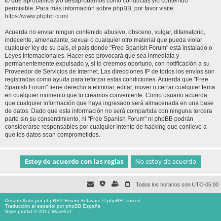
lo que aprobamos y/o desaprobamos como conductas y/o contenido
permisible. Para más información sobre phpBB, por favor visite:
https://www.phpbb.com/
.
Acuerda no enviar ningun contenido abusivo, obsceno, vulgar, difamatorio,
indecente, amenazante, sexual o cualquier otro material que pueda violar
cualquier ley de su país, el país donde "Free Spanish Forum" está instalado o
Leyes Internacionales. Hacer eso provocará que sea inmediata y
permanentemente expulsado y, si lo creemos oportuno, con notificación a su
Proveedor de Servicios de Internet. Las direcciones IP de todos los envíos son
registradas como ayuda para reforzar estas condiciones. Acuerda que "Free
Spanish Forum" tiene derecho a eliminar, editar, mover o cerrar cualquier tema
en cualquier momento que lo creamos conveniente. Como usuario acuerda
que cualquier información que haya ingresado será almacenada en una base
de datos. Dado que esta información no será compartida con ninguna tercera
parte sin su consentimiento, ni "Free Spanish Forum" ni phpBB podrán
considerarse responsables por cualquier intento de hacking que conlleve a
que los datos sean comprometidos.
Todos los horarios son
UTC-05:00
Desarrollado por
phpBB
® Forum Software © phpBB Limited
Traducción al español por
phpBB España
Style proflat © 2017
Mazeltof