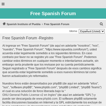
Free Spanish Forum
B
Spanish Institute of Puebla
Free Spanish Forum
u
Idioma:
s
Free Spanish Forum -Registro
c
Al ingresar en "Free Spanish Forum" (de aquí en adelante "nosotros", "nos",
a
"nuestro", "Free Spanish Forum", "https://www.sipuebla.com/forum"), usted
r
acuerda estar legalmente sometido a los siguientes términos. En caso
contrario por favor no se registre y/o use "Free Spanish Forum". Podemos
cambiar estos términos en cualquier momento e intentaríamos avisarle, sin
embargo sería prudente que los revisase por su cuenta periódicamente.
Seguir registrado a "Free Spanish Forum" después de esos cambios significa
que acuerda estar legalmente sometido a esos nuevos términos tal como
fueron actualizados y/o reformados.
Nuestros foros están desarrollados por phpBB (de aquí en adelante "ellos",
"sus", "software phpBB", "www.phpbb.com", "phpBB Limited", "phpBB Teams")
el cual es una solución de foros liberada bajo la “
GNU General Public License v2 en Ingles
” (de aquí en adelante "GPL") y
puede ser descargada de
www.phpbb.com
. El software phpBB solamente
facilita discusiones basadas en Internet y la GPL estrictamente los excluye de