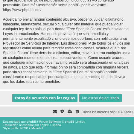
lo que aprobamos y/o desaprobamos como conductas y/o contenido
permisible. Para más información sobre phpBB, por favor visite:
https://www.phpbb.com/
.
Acuerda no enviar ningun contenido abusivo, obsceno, vulgar, difamatorio,
indecente, amenazante, sexual o cualquier otro material que pueda violar
cualquier ley de su país, el país donde "Free Spanish Forum" está instalado o
Leyes Internacionales. Hacer eso provocará que sea inmediata y
permanentemente expulsado y, si lo creemos oportuno, con notificación a su
Proveedor de Servicios de Internet. Las direcciones IP de todos los envíos son
registradas como ayuda para reforzar estas condiciones. Acuerda que "Free
Spanish Forum" tiene derecho a eliminar, editar, mover o cerrar cualquier tema
en cualquier momento que lo creamos conveniente. Como usuario acuerda
que cualquier información que haya ingresado será almacenada en una base
de datos. Dado que esta información no será compartida con ninguna tercera
parte sin su consentimiento, ni "Free Spanish Forum" ni phpBB podrán
considerarse responsables por cualquier intento de hacking que conlleve a
que los datos sean comprometidos.
Todos los horarios son
UTC-05:00
Desarrollado por
phpBB
® Forum Software © phpBB Limited
Traducción al español por
phpBB España
Style proflat © 2017
Mazeltof