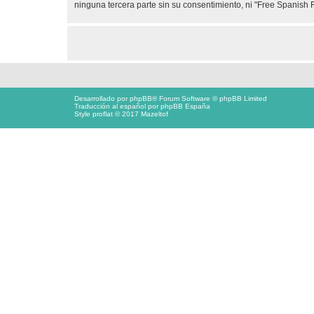
ninguna tercera parte sin su consentimiento, ni "Free Spanis
Desarrollado por
phpBB
® Forum Software © phpBB Limited
Traducción al español por
phpBB España
Style proflat © 2017
Mazeltof