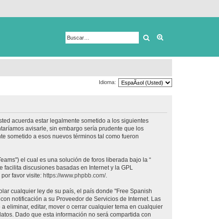
Buscar
Búsqueda avanza
Idioma:
usted acuerda estar legalmente sometido a los siguientes
taríamos avisarle, sin embargo sería prudente que los
nte sometido a esos nuevos términos tal como fueron
ams") el cual es una solución de foros liberada bajo la “
 facilita discusiones basadas en Internet y la GPL
or favor visite:
https://www.phpbb.com/
.
lar cualquier ley de su país, el país donde "Free Spanish
on notificación a su Proveedor de Servicios de Internet. Las
 eliminar, editar, mover o cerrar cualquier tema en cualquier
tos. Dado que esta información no será compartida con