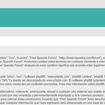
tros", "nos", "nuestro", "Free Spanish Forum", "https://www.sipuebla.com/forum"), 
"Free Spanish Forum". Podemos cambiar estos términos en cualquier momento e inten
Free Spanish Forum" después de esos cambios significa que acuerda estar legalme
nte "ellos", "sus", "software phpBB", "www.phpbb.com", "phpBB Limited", "phpBB Te
te "GPL") y puede ser descargada de
www.phpbb.com
. El software phpBB solamente
os como conductas y/o contenido permisible. Para más información sobre phpBB, p
ifamatorio, indecente, amenazante, sexual o cualquier otro material que pueda vio
ocará que sea inmediata y permanentemente expulsado y, si lo creemos oportuno, c
para reforzar estas condiciones. Acuerda que "Free Spanish Forum" tiene derecho a
ue cualquier información que haya ingresado será almacenada en una base de da