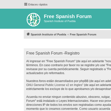
Enlaces rápidos
Free Spanish Forum
Spanish Institute of Puebla
Spanish Institute of Puebla
Free Spanish Forum
Free Spanish Forum -Registro
Al ingresar en "Free Spanish Forum" (de aquí en adelante "noso
términos. En caso contrario por favor no se registre y/o use 
revisase por su cuenta periódicamente. Seguir registrado a "
actualizados y/o reformados.
Nuestros foros están desarrollados por phpBB (de aquí en adela
GNU General Public License v2 en Ingles
” (de aquí en adelan
estrictamente los excluye de lo que aprobamos y/o desaprobam
Acuerda no enviar ningun contenido abusivo, obsceno, vulgar, d
Forum" está instalado o Leyes Internacionales. Hacer eso prov
direcciones IP de todos los envíos son registradas como ayuda 
momento que lo creamos conveniente. Como usuario acuerda q