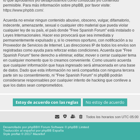
lo que aprobamos y/o desaprobamos como conductas y/o contenido
permisible. Para más información sobre phpBB, por favor visite:
https://www.phpbb.com/
.
Acuerda no enviar ningun contenido abusivo, obsceno, vulgar, difamatorio,
indecente, amenazante, sexual o cualquier otro material que pueda violar
cualquier ley de su país, el país donde "Free Spanish Forum" está instalado o
Leyes Internacionales. Hacer eso provocará que sea inmediata y
permanentemente expulsado y, si lo creemos oportuno, con notificación a su
Proveedor de Servicios de Internet. Las direcciones IP de todos los envíos son
registradas como ayuda para reforzar estas condiciones. Acuerda que "Free
Spanish Forum" tiene derecho a eliminar, editar, mover o cerrar cualquier tema
en cualquier momento que lo creamos conveniente. Como usuario acuerda
que cualquier información que haya ingresado será almacenada en una base
de datos. Dado que esta información no será compartida con ninguna tercera
parte sin su consentimiento, ni "Free Spanish Forum" ni phpBB podrán
considerarse responsables por cualquier intento de hacking que conlleve a
que los datos sean comprometidos.
Todos los horarios son
UTC-05:00
Desarrollado por
phpBB
® Forum Software © phpBB Limited
Traducción al español por
phpBB España
Style proflat © 2017
Mazeltof