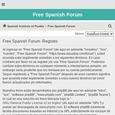
Free Spanish Forum
B
Spanish Institute of Puebla
Free Spanish Forum
u
Idioma:
s
Free Spanish Forum -Registro
c
Al ingresar en "Free Spanish Forum" (de aquí en adelante "nosotros", "nos",
a
"nuestro", "Free Spanish Forum", "https://www.sipuebla.com/forum"), usted
r
acuerda estar legalmente sometido a los siguientes términos. En caso
contrario por favor no se registre y/o use "Free Spanish Forum". Podemos
cambiar estos términos en cualquier momento e intentaríamos avisarle, sin
embargo sería prudente que los revisase por su cuenta periódicamente.
Seguir registrado a "Free Spanish Forum" después de esos cambios significa
que acuerda estar legalmente sometido a esos nuevos términos tal como
fueron actualizados y/o reformados.
Nuestros foros están desarrollados por phpBB (de aquí en adelante "ellos",
"sus", "software phpBB", "www.phpbb.com", "phpBB Limited", "phpBB Teams")
el cual es una solución de foros liberada bajo la “
GNU General Public License v2 en Ingles
” (de aquí en adelante "GPL") y
puede ser descargada de
www.phpbb.com
. El software phpBB solamente
facilita discusiones basadas en Internet y la GPL estrictamente los excluye de