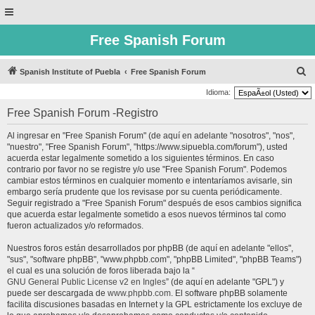
Free Spanish Forum
B
Spanish Institute of Puebla
Free Spanish Forum
u
Idioma:
s
Free Spanish Forum -Registro
c
Al ingresar en "Free Spanish Forum" (de aquí en adelante "nosotros", "nos",
a
"nuestro", "Free Spanish Forum", "https://www.sipuebla.com/forum"), usted
r
acuerda estar legalmente sometido a los siguientes términos. En caso
contrario por favor no se registre y/o use "Free Spanish Forum". Podemos
cambiar estos términos en cualquier momento e intentaríamos avisarle, sin
embargo sería prudente que los revisase por su cuenta periódicamente.
Seguir registrado a "Free Spanish Forum" después de esos cambios significa
que acuerda estar legalmente sometido a esos nuevos términos tal como
fueron actualizados y/o reformados.
Nuestros foros están desarrollados por phpBB (de aquí en adelante "ellos",
"sus", "software phpBB", "www.phpbb.com", "phpBB Limited", "phpBB Teams")
el cual es una solución de foros liberada bajo la “
GNU General Public License v2 en Ingles
” (de aquí en adelante "GPL") y
puede ser descargada de
www.phpbb.com
. El software phpBB solamente
facilita discusiones basadas en Internet y la GPL estrictamente los excluye de