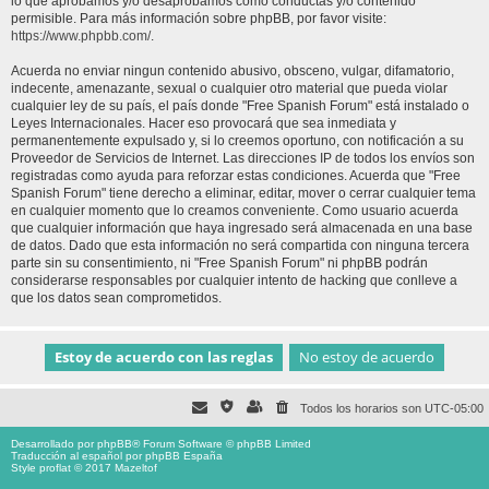
lo que aprobamos y/o desaprobamos como conductas y/o contenido
permisible. Para más información sobre phpBB, por favor visite:
https://www.phpbb.com/
.
Acuerda no enviar ningun contenido abusivo, obsceno, vulgar, difamatorio,
indecente, amenazante, sexual o cualquier otro material que pueda violar
cualquier ley de su país, el país donde "Free Spanish Forum" está instalado o
Leyes Internacionales. Hacer eso provocará que sea inmediata y
permanentemente expulsado y, si lo creemos oportuno, con notificación a su
Proveedor de Servicios de Internet. Las direcciones IP de todos los envíos son
registradas como ayuda para reforzar estas condiciones. Acuerda que "Free
Spanish Forum" tiene derecho a eliminar, editar, mover o cerrar cualquier tema
en cualquier momento que lo creamos conveniente. Como usuario acuerda
que cualquier información que haya ingresado será almacenada en una base
de datos. Dado que esta información no será compartida con ninguna tercera
parte sin su consentimiento, ni "Free Spanish Forum" ni phpBB podrán
considerarse responsables por cualquier intento de hacking que conlleve a
que los datos sean comprometidos.
Todos los horarios son
UTC-05:00
Desarrollado por
phpBB
® Forum Software © phpBB Limited
Traducción al español por
phpBB España
Style proflat © 2017
Mazeltof