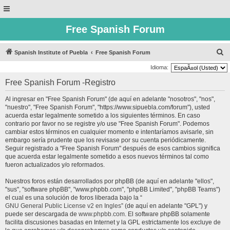
Free Spanish Forum
B
Spanish Institute of Puebla
Free Spanish Forum
u
Idioma:
s
Free Spanish Forum -Registro
c
Al ingresar en "Free Spanish Forum" (de aquí en adelante "nosotros", "nos",
a
"nuestro", "Free Spanish Forum", "https://www.sipuebla.com/forum"), usted
r
acuerda estar legalmente sometido a los siguientes términos. En caso
contrario por favor no se registre y/o use "Free Spanish Forum". Podemos
cambiar estos términos en cualquier momento e intentaríamos avisarle, sin
embargo sería prudente que los revisase por su cuenta periódicamente.
Seguir registrado a "Free Spanish Forum" después de esos cambios significa
que acuerda estar legalmente sometido a esos nuevos términos tal como
fueron actualizados y/o reformados.
Nuestros foros están desarrollados por phpBB (de aquí en adelante "ellos",
"sus", "software phpBB", "www.phpbb.com", "phpBB Limited", "phpBB Teams")
el cual es una solución de foros liberada bajo la “
GNU General Public License v2 en Ingles
” (de aquí en adelante "GPL") y
puede ser descargada de
www.phpbb.com
. El software phpBB solamente
facilita discusiones basadas en Internet y la GPL estrictamente los excluye de