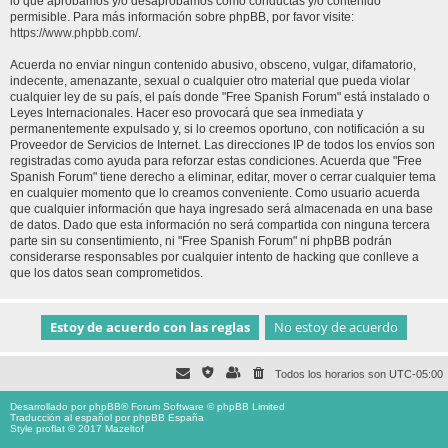
lo que aprobamos y/o desaprobamos como conductas y/o contenido
permisible. Para más información sobre phpBB, por favor visite:
https://www.phpbb.com/
.
Acuerda no enviar ningun contenido abusivo, obsceno, vulgar, difamatorio,
indecente, amenazante, sexual o cualquier otro material que pueda violar
cualquier ley de su país, el país donde "Free Spanish Forum" está instalado o
Leyes Internacionales. Hacer eso provocará que sea inmediata y
permanentemente expulsado y, si lo creemos oportuno, con notificación a su
Proveedor de Servicios de Internet. Las direcciones IP de todos los envíos son
registradas como ayuda para reforzar estas condiciones. Acuerda que "Free
Spanish Forum" tiene derecho a eliminar, editar, mover o cerrar cualquier tema
en cualquier momento que lo creamos conveniente. Como usuario acuerda
que cualquier información que haya ingresado será almacenada en una base
de datos. Dado que esta información no será compartida con ninguna tercera
parte sin su consentimiento, ni "Free Spanish Forum" ni phpBB podrán
considerarse responsables por cualquier intento de hacking que conlleve a
que los datos sean comprometidos.
Todos los horarios son
UTC-05:00
Desarrollado por
phpBB
® Forum Software © phpBB Limited
Traducción al español por
phpBB España
Style proflat © 2017
Mazeltof