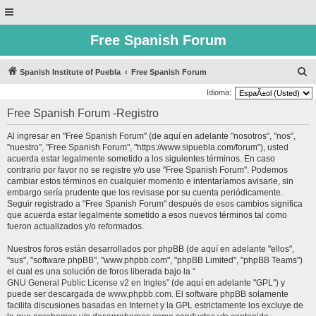
Free Spanish Forum
B
Spanish Institute of Puebla
Free Spanish Forum
u
Idioma:
s
Free Spanish Forum -Registro
c
Al ingresar en "Free Spanish Forum" (de aquí en adelante "nosotros", "nos",
a
"nuestro", "Free Spanish Forum", "https://www.sipuebla.com/forum"), usted
r
acuerda estar legalmente sometido a los siguientes términos. En caso
contrario por favor no se registre y/o use "Free Spanish Forum". Podemos
cambiar estos términos en cualquier momento e intentaríamos avisarle, sin
embargo sería prudente que los revisase por su cuenta periódicamente.
Seguir registrado a "Free Spanish Forum" después de esos cambios significa
que acuerda estar legalmente sometido a esos nuevos términos tal como
fueron actualizados y/o reformados.
Nuestros foros están desarrollados por phpBB (de aquí en adelante "ellos",
"sus", "software phpBB", "www.phpbb.com", "phpBB Limited", "phpBB Teams")
el cual es una solución de foros liberada bajo la “
GNU General Public License v2 en Ingles
” (de aquí en adelante "GPL") y
puede ser descargada de
www.phpbb.com
. El software phpBB solamente
facilita discusiones basadas en Internet y la GPL estrictamente los excluye de