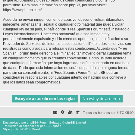
lo que aprobamos y/o desaprobamos como conductas y/o contenido
permisible. Para más información sobre phpBB, por favor visite:
https://www.phpbb.com/
.
Acuerda no enviar ningun contenido abusivo, obsceno, vulgar, difamatorio,
indecente, amenazante, sexual o cualquier otro material que pueda violar
cualquier ley de su país, el país donde "Free Spanish Forum" está instalado o
Leyes Internacionales. Hacer eso provocará que sea inmediata y
permanentemente expulsado y, si lo creemos oportuno, con notificación a su
Proveedor de Servicios de Internet. Las direcciones IP de todos los envíos son
registradas como ayuda para reforzar estas condiciones. Acuerda que "Free
Spanish Forum" tiene derecho a eliminar, editar, mover o cerrar cualquier tema
en cualquier momento que lo creamos conveniente. Como usuario acuerda
que cualquier información que haya ingresado será almacenada en una base
de datos. Dado que esta información no será compartida con ninguna tercera
parte sin su consentimiento, ni "Free Spanish Forum" ni phpBB podrán
considerarse responsables por cualquier intento de hacking que conlleve a
que los datos sean comprometidos.
Todos los horarios son
UTC-05:00
Desarrollado por
phpBB
® Forum Software © phpBB Limited
Traducción al español por
phpBB España
Style proflat © 2017
Mazeltof