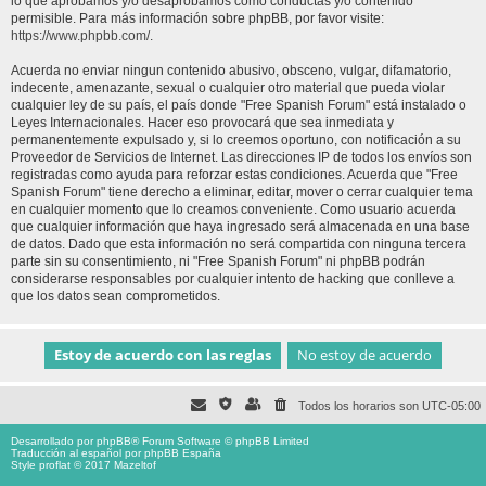
lo que aprobamos y/o desaprobamos como conductas y/o contenido
permisible. Para más información sobre phpBB, por favor visite:
https://www.phpbb.com/
.
Acuerda no enviar ningun contenido abusivo, obsceno, vulgar, difamatorio,
indecente, amenazante, sexual o cualquier otro material que pueda violar
cualquier ley de su país, el país donde "Free Spanish Forum" está instalado o
Leyes Internacionales. Hacer eso provocará que sea inmediata y
permanentemente expulsado y, si lo creemos oportuno, con notificación a su
Proveedor de Servicios de Internet. Las direcciones IP de todos los envíos son
registradas como ayuda para reforzar estas condiciones. Acuerda que "Free
Spanish Forum" tiene derecho a eliminar, editar, mover o cerrar cualquier tema
en cualquier momento que lo creamos conveniente. Como usuario acuerda
que cualquier información que haya ingresado será almacenada en una base
de datos. Dado que esta información no será compartida con ninguna tercera
parte sin su consentimiento, ni "Free Spanish Forum" ni phpBB podrán
considerarse responsables por cualquier intento de hacking que conlleve a
que los datos sean comprometidos.
Todos los horarios son
UTC-05:00
Desarrollado por
phpBB
® Forum Software © phpBB Limited
Traducción al español por
phpBB España
Style proflat © 2017
Mazeltof