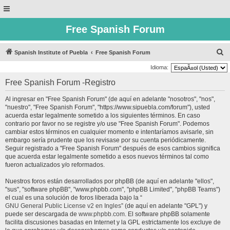
Free Spanish Forum
B
Spanish Institute of Puebla
Free Spanish Forum
u
Idioma:
s
Free Spanish Forum -Registro
c
Al ingresar en "Free Spanish Forum" (de aquí en adelante "nosotros", "nos",
a
"nuestro", "Free Spanish Forum", "https://www.sipuebla.com/forum"), usted
r
acuerda estar legalmente sometido a los siguientes términos. En caso
contrario por favor no se registre y/o use "Free Spanish Forum". Podemos
cambiar estos términos en cualquier momento e intentaríamos avisarle, sin
embargo sería prudente que los revisase por su cuenta periódicamente.
Seguir registrado a "Free Spanish Forum" después de esos cambios significa
que acuerda estar legalmente sometido a esos nuevos términos tal como
fueron actualizados y/o reformados.
Nuestros foros están desarrollados por phpBB (de aquí en adelante "ellos",
"sus", "software phpBB", "www.phpbb.com", "phpBB Limited", "phpBB Teams")
el cual es una solución de foros liberada bajo la “
GNU General Public License v2 en Ingles
” (de aquí en adelante "GPL") y
puede ser descargada de
www.phpbb.com
. El software phpBB solamente
facilita discusiones basadas en Internet y la GPL estrictamente los excluye de