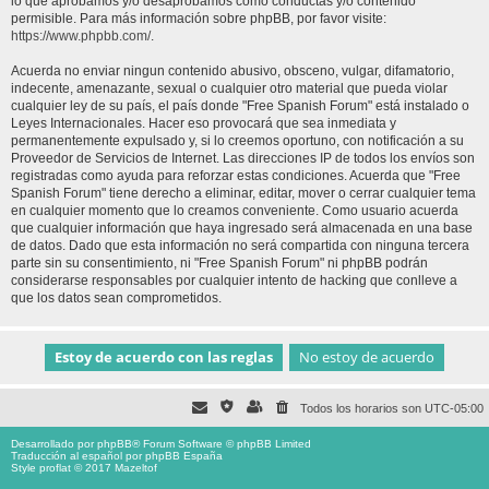
lo que aprobamos y/o desaprobamos como conductas y/o contenido
permisible. Para más información sobre phpBB, por favor visite:
https://www.phpbb.com/
.
Acuerda no enviar ningun contenido abusivo, obsceno, vulgar, difamatorio,
indecente, amenazante, sexual o cualquier otro material que pueda violar
cualquier ley de su país, el país donde "Free Spanish Forum" está instalado o
Leyes Internacionales. Hacer eso provocará que sea inmediata y
permanentemente expulsado y, si lo creemos oportuno, con notificación a su
Proveedor de Servicios de Internet. Las direcciones IP de todos los envíos son
registradas como ayuda para reforzar estas condiciones. Acuerda que "Free
Spanish Forum" tiene derecho a eliminar, editar, mover o cerrar cualquier tema
en cualquier momento que lo creamos conveniente. Como usuario acuerda
que cualquier información que haya ingresado será almacenada en una base
de datos. Dado que esta información no será compartida con ninguna tercera
parte sin su consentimiento, ni "Free Spanish Forum" ni phpBB podrán
considerarse responsables por cualquier intento de hacking que conlleve a
que los datos sean comprometidos.
Todos los horarios son
UTC-05:00
Desarrollado por
phpBB
® Forum Software © phpBB Limited
Traducción al español por
phpBB España
Style proflat © 2017
Mazeltof