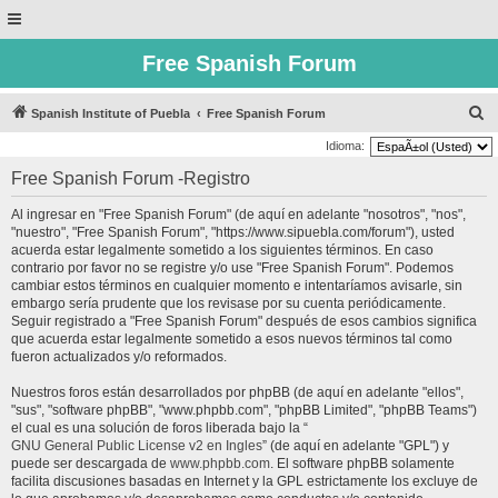
Free Spanish Forum
B
Spanish Institute of Puebla
Free Spanish Forum
u
Idioma:
s
Free Spanish Forum -Registro
c
Al ingresar en "Free Spanish Forum" (de aquí en adelante "nosotros", "nos",
a
"nuestro", "Free Spanish Forum", "https://www.sipuebla.com/forum"), usted
r
acuerda estar legalmente sometido a los siguientes términos. En caso
contrario por favor no se registre y/o use "Free Spanish Forum". Podemos
cambiar estos términos en cualquier momento e intentaríamos avisarle, sin
embargo sería prudente que los revisase por su cuenta periódicamente.
Seguir registrado a "Free Spanish Forum" después de esos cambios significa
que acuerda estar legalmente sometido a esos nuevos términos tal como
fueron actualizados y/o reformados.
Nuestros foros están desarrollados por phpBB (de aquí en adelante "ellos",
"sus", "software phpBB", "www.phpbb.com", "phpBB Limited", "phpBB Teams")
el cual es una solución de foros liberada bajo la “
GNU General Public License v2 en Ingles
” (de aquí en adelante "GPL") y
puede ser descargada de
www.phpbb.com
. El software phpBB solamente
facilita discusiones basadas en Internet y la GPL estrictamente los excluye de