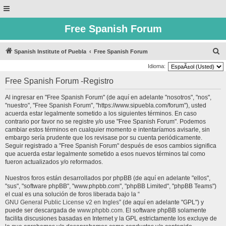
Free Spanish Forum
B
Spanish Institute of Puebla
Free Spanish Forum
u
Idioma:
s
Free Spanish Forum -Registro
c
Al ingresar en "Free Spanish Forum" (de aquí en adelante "nosotros", "nos",
a
"nuestro", "Free Spanish Forum", "https://www.sipuebla.com/forum"), usted
r
acuerda estar legalmente sometido a los siguientes términos. En caso
contrario por favor no se registre y/o use "Free Spanish Forum". Podemos
cambiar estos términos en cualquier momento e intentaríamos avisarle, sin
embargo sería prudente que los revisase por su cuenta periódicamente.
Seguir registrado a "Free Spanish Forum" después de esos cambios significa
que acuerda estar legalmente sometido a esos nuevos términos tal como
fueron actualizados y/o reformados.
Nuestros foros están desarrollados por phpBB (de aquí en adelante "ellos",
"sus", "software phpBB", "www.phpbb.com", "phpBB Limited", "phpBB Teams")
el cual es una solución de foros liberada bajo la “
GNU General Public License v2 en Ingles
” (de aquí en adelante "GPL") y
puede ser descargada de
www.phpbb.com
. El software phpBB solamente
facilita discusiones basadas en Internet y la GPL estrictamente los excluye de