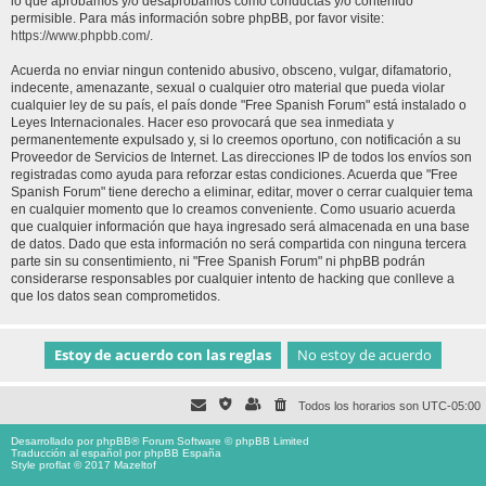
lo que aprobamos y/o desaprobamos como conductas y/o contenido
permisible. Para más información sobre phpBB, por favor visite:
https://www.phpbb.com/
.
Acuerda no enviar ningun contenido abusivo, obsceno, vulgar, difamatorio,
indecente, amenazante, sexual o cualquier otro material que pueda violar
cualquier ley de su país, el país donde "Free Spanish Forum" está instalado o
Leyes Internacionales. Hacer eso provocará que sea inmediata y
permanentemente expulsado y, si lo creemos oportuno, con notificación a su
Proveedor de Servicios de Internet. Las direcciones IP de todos los envíos son
registradas como ayuda para reforzar estas condiciones. Acuerda que "Free
Spanish Forum" tiene derecho a eliminar, editar, mover o cerrar cualquier tema
en cualquier momento que lo creamos conveniente. Como usuario acuerda
que cualquier información que haya ingresado será almacenada en una base
de datos. Dado que esta información no será compartida con ninguna tercera
parte sin su consentimiento, ni "Free Spanish Forum" ni phpBB podrán
considerarse responsables por cualquier intento de hacking que conlleve a
que los datos sean comprometidos.
Todos los horarios son
UTC-05:00
Desarrollado por
phpBB
® Forum Software © phpBB Limited
Traducción al español por
phpBB España
Style proflat © 2017
Mazeltof