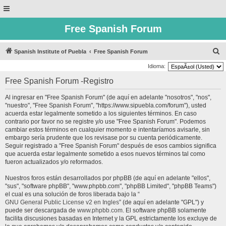
Free Spanish Forum
B
Spanish Institute of Puebla
Free Spanish Forum
u
Idioma:
s
Free Spanish Forum -Registro
c
Al ingresar en "Free Spanish Forum" (de aquí en adelante "nosotros", "nos",
a
"nuestro", "Free Spanish Forum", "https://www.sipuebla.com/forum"), usted
r
acuerda estar legalmente sometido a los siguientes términos. En caso
contrario por favor no se registre y/o use "Free Spanish Forum". Podemos
cambiar estos términos en cualquier momento e intentaríamos avisarle, sin
embargo sería prudente que los revisase por su cuenta periódicamente.
Seguir registrado a "Free Spanish Forum" después de esos cambios significa
que acuerda estar legalmente sometido a esos nuevos términos tal como
fueron actualizados y/o reformados.
Nuestros foros están desarrollados por phpBB (de aquí en adelante "ellos",
"sus", "software phpBB", "www.phpbb.com", "phpBB Limited", "phpBB Teams")
el cual es una solución de foros liberada bajo la “
GNU General Public License v2 en Ingles
” (de aquí en adelante "GPL") y
puede ser descargada de
www.phpbb.com
. El software phpBB solamente
facilita discusiones basadas en Internet y la GPL estrictamente los excluye de