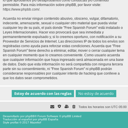
lo que aprobamos y/o desaprobamos como conductas y/o contenido
permisible. Para más información sobre phpBB, por favor visite:
https://www.phpbb.com/
.
Acuerda no enviar ningun contenido abusivo, obsceno, vulgar, difamatorio,
indecente, amenazante, sexual o cualquier otro material que pueda violar
cualquier ley de su país, el país donde "Free Spanish Forum" está instalado o
Leyes Internacionales. Hacer eso provocará que sea inmediata y
permanentemente expulsado y, si lo creemos oportuno, con notificación a su
Proveedor de Servicios de Internet. Las direcciones IP de todos los envíos son
registradas como ayuda para reforzar estas condiciones. Acuerda que "Free
Spanish Forum" tiene derecho a eliminar, editar, mover o cerrar cualquier tema
en cualquier momento que lo creamos conveniente. Como usuario acuerda
que cualquier información que haya ingresado será almacenada en una base
de datos. Dado que esta información no será compartida con ninguna tercera
parte sin su consentimiento, ni "Free Spanish Forum" ni phpBB podrán
considerarse responsables por cualquier intento de hacking que conlleve a
que los datos sean comprometidos.
Todos los horarios son
UTC-05:00
Desarrollado por
phpBB
® Forum Software © phpBB Limited
Traducción al español por
phpBB España
Style proflat © 2017
Mazeltof