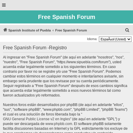
Free Spanish Forum
B
Spanish Institute of Puebla
Free Spanish Forum
u
Idioma:
s
Free Spanish Forum -Registro
c
Al ingresar en "Free Spanish Forum" (de aquí en adelante "nosotros", "nos",
a
"nuestro", "Free Spanish Forum", "https://www.sipuebla.com/forum"), usted
r
acuerda estar legalmente sometido a los siguientes términos. En caso
contrario por favor no se registre y/o use "Free Spanish Forum". Podemos
cambiar estos términos en cualquier momento e intentaríamos avisarle, sin
embargo sería prudente que los revisase por su cuenta periódicamente.
Seguir registrado a "Free Spanish Forum" después de esos cambios significa
que acuerda estar legalmente sometido a esos nuevos términos tal como
fueron actualizados y/o reformados.
Nuestros foros están desarrollados por phpBB (de aquí en adelante "ellos",
"sus", "software phpBB", "www.phpbb.com", "phpBB Limited", "phpBB Teams")
el cual es una solución de foros liberada bajo la “
GNU General Public License v2 en Ingles
” (de aquí en adelante "GPL") y
puede ser descargada de
www.phpbb.com
. El software phpBB solamente
facilita discusiones basadas en Internet y la GPL estrictamente los excluye de