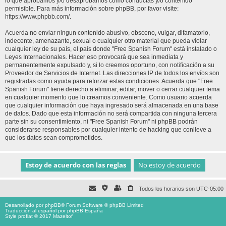
lo que aprobamos y/o desaprobamos como conductas y/o contenido
permisible. Para más información sobre phpBB, por favor visite:
https://www.phpbb.com/
.
Acuerda no enviar ningun contenido abusivo, obsceno, vulgar, difamatorio,
indecente, amenazante, sexual o cualquier otro material que pueda violar
cualquier ley de su país, el país donde "Free Spanish Forum" está instalado o
Leyes Internacionales. Hacer eso provocará que sea inmediata y
permanentemente expulsado y, si lo creemos oportuno, con notificación a su
Proveedor de Servicios de Internet. Las direcciones IP de todos los envíos son
registradas como ayuda para reforzar estas condiciones. Acuerda que "Free
Spanish Forum" tiene derecho a eliminar, editar, mover o cerrar cualquier tema
en cualquier momento que lo creamos conveniente. Como usuario acuerda
que cualquier información que haya ingresado será almacenada en una base
de datos. Dado que esta información no será compartida con ninguna tercera
parte sin su consentimiento, ni "Free Spanish Forum" ni phpBB podrán
considerarse responsables por cualquier intento de hacking que conlleve a
que los datos sean comprometidos.
Todos los horarios son
UTC-05:00
Desarrollado por
phpBB
® Forum Software © phpBB Limited
Traducción al español por
phpBB España
Style proflat © 2017
Mazeltof