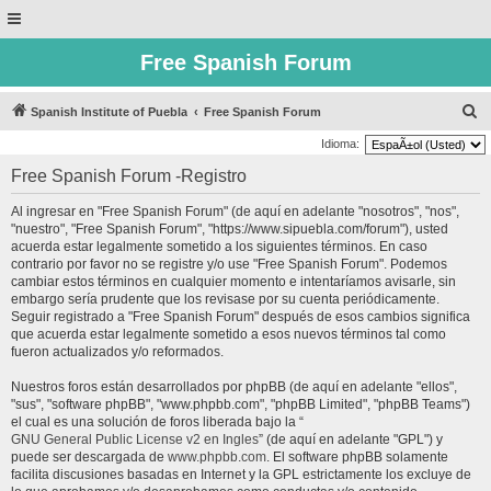
Free Spanish Forum
B
Spanish Institute of Puebla
Free Spanish Forum
u
Idioma:
s
Free Spanish Forum -Registro
c
Al ingresar en "Free Spanish Forum" (de aquí en adelante "nosotros", "nos",
a
"nuestro", "Free Spanish Forum", "https://www.sipuebla.com/forum"), usted
r
acuerda estar legalmente sometido a los siguientes términos. En caso
contrario por favor no se registre y/o use "Free Spanish Forum". Podemos
cambiar estos términos en cualquier momento e intentaríamos avisarle, sin
embargo sería prudente que los revisase por su cuenta periódicamente.
Seguir registrado a "Free Spanish Forum" después de esos cambios significa
que acuerda estar legalmente sometido a esos nuevos términos tal como
fueron actualizados y/o reformados.
Nuestros foros están desarrollados por phpBB (de aquí en adelante "ellos",
"sus", "software phpBB", "www.phpbb.com", "phpBB Limited", "phpBB Teams")
el cual es una solución de foros liberada bajo la “
GNU General Public License v2 en Ingles
” (de aquí en adelante "GPL") y
puede ser descargada de
www.phpbb.com
. El software phpBB solamente
facilita discusiones basadas en Internet y la GPL estrictamente los excluye de