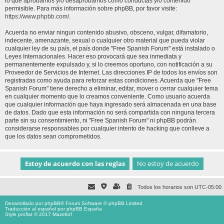
lo que aprobamos y/o desaprobamos como conductas y/o contenido
permisible. Para más información sobre phpBB, por favor visite:
https://www.phpbb.com/
.
Acuerda no enviar ningun contenido abusivo, obsceno, vulgar, difamatorio,
indecente, amenazante, sexual o cualquier otro material que pueda violar
cualquier ley de su país, el país donde "Free Spanish Forum" está instalado o
Leyes Internacionales. Hacer eso provocará que sea inmediata y
permanentemente expulsado y, si lo creemos oportuno, con notificación a su
Proveedor de Servicios de Internet. Las direcciones IP de todos los envíos son
registradas como ayuda para reforzar estas condiciones. Acuerda que "Free
Spanish Forum" tiene derecho a eliminar, editar, mover o cerrar cualquier tema
en cualquier momento que lo creamos conveniente. Como usuario acuerda
que cualquier información que haya ingresado será almacenada en una base
de datos. Dado que esta información no será compartida con ninguna tercera
parte sin su consentimiento, ni "Free Spanish Forum" ni phpBB podrán
considerarse responsables por cualquier intento de hacking que conlleve a
que los datos sean comprometidos.
Todos los horarios son
UTC-05:00
Desarrollado por
phpBB
® Forum Software © phpBB Limited
Traducción al español por
phpBB España
Style proflat © 2017
Mazeltof