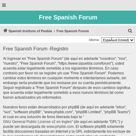
Free Spanish Forum
B
Spanish Institute of Puebla
Free Spanish Forum
u
Idioma:
s
Free Spanish Forum -Registro
c
Al ingresar en "Free Spanish Forum" (de aquí en adelante "nosotros", "nos",
a
"nuestro", "Free Spanish Forum", "https://www.sipuebla.com/forum"), usted
r
acuerda estar legalmente sometido a los siguientes términos. En caso
contrario por favor no se registre y/o use "Free Spanish Forum". Podemos
cambiar estos términos en cualquier momento e intentaríamos avisarle, sin
embargo sería prudente que los revisase por su cuenta periódicamente.
Seguir registrado a "Free Spanish Forum" después de esos cambios significa
que acuerda estar legalmente sometido a esos nuevos términos tal como
fueron actualizados y/o reformados.
Nuestros foros están desarrollados por phpBB (de aquí en adelante "ellos",
"sus", "software phpBB", "www.phpbb.com", "phpBB Limited", "phpBB Teams")
el cual es una solución de foros liberada bajo la “
GNU General Public License v2 en Ingles
” (de aquí en adelante "GPL") y
puede ser descargada de
www.phpbb.com
. El software phpBB solamente
facilita discusiones basadas en Internet y la GPL estrictamente los excluye de