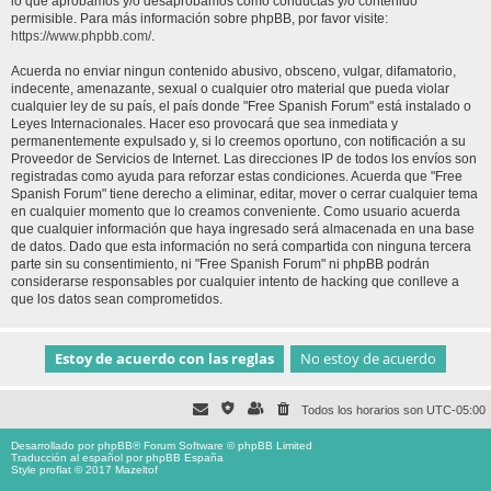
lo que aprobamos y/o desaprobamos como conductas y/o contenido
permisible. Para más información sobre phpBB, por favor visite:
https://www.phpbb.com/
.
Acuerda no enviar ningun contenido abusivo, obsceno, vulgar, difamatorio,
indecente, amenazante, sexual o cualquier otro material que pueda violar
cualquier ley de su país, el país donde "Free Spanish Forum" está instalado o
Leyes Internacionales. Hacer eso provocará que sea inmediata y
permanentemente expulsado y, si lo creemos oportuno, con notificación a su
Proveedor de Servicios de Internet. Las direcciones IP de todos los envíos son
registradas como ayuda para reforzar estas condiciones. Acuerda que "Free
Spanish Forum" tiene derecho a eliminar, editar, mover o cerrar cualquier tema
en cualquier momento que lo creamos conveniente. Como usuario acuerda
que cualquier información que haya ingresado será almacenada en una base
de datos. Dado que esta información no será compartida con ninguna tercera
parte sin su consentimiento, ni "Free Spanish Forum" ni phpBB podrán
considerarse responsables por cualquier intento de hacking que conlleve a
que los datos sean comprometidos.
Todos los horarios son
UTC-05:00
Desarrollado por
phpBB
® Forum Software © phpBB Limited
Traducción al español por
phpBB España
Style proflat © 2017
Mazeltof