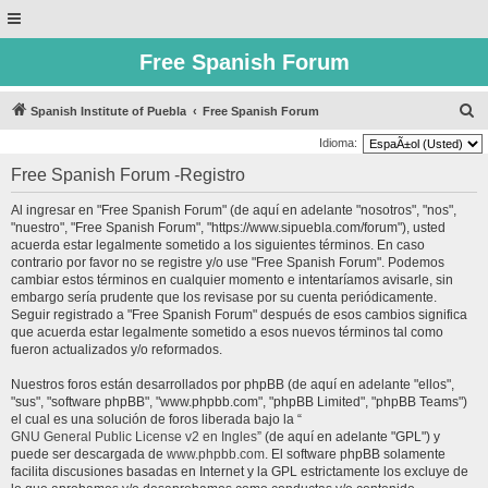
Free Spanish Forum
B
Spanish Institute of Puebla
Free Spanish Forum
u
Idioma:
s
Free Spanish Forum -Registro
c
Al ingresar en "Free Spanish Forum" (de aquí en adelante "nosotros", "nos",
a
"nuestro", "Free Spanish Forum", "https://www.sipuebla.com/forum"), usted
r
acuerda estar legalmente sometido a los siguientes términos. En caso
contrario por favor no se registre y/o use "Free Spanish Forum". Podemos
cambiar estos términos en cualquier momento e intentaríamos avisarle, sin
embargo sería prudente que los revisase por su cuenta periódicamente.
Seguir registrado a "Free Spanish Forum" después de esos cambios significa
que acuerda estar legalmente sometido a esos nuevos términos tal como
fueron actualizados y/o reformados.
Nuestros foros están desarrollados por phpBB (de aquí en adelante "ellos",
"sus", "software phpBB", "www.phpbb.com", "phpBB Limited", "phpBB Teams")
el cual es una solución de foros liberada bajo la “
GNU General Public License v2 en Ingles
” (de aquí en adelante "GPL") y
puede ser descargada de
www.phpbb.com
. El software phpBB solamente
facilita discusiones basadas en Internet y la GPL estrictamente los excluye de