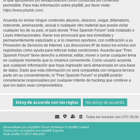
lo que aprobamos y/o desaprobamos como conductas y/o contenido
permisible. Para más información sobre phpBB, por favor visite:
https://www.phpbb.com/
.
Acuerda no enviar ningun contenido abusivo, obsceno, vulgar, difamatorio,
indecente, amenazante, sexual o cualquier otro material que pueda violar
cualquier ley de su país, el país donde "Free Spanish Forum" está instalado o
Leyes Internacionales. Hacer eso provocará que sea inmediata y
permanentemente expulsado y, si lo creemos oportuno, con notificación a su
Proveedor de Servicios de Internet. Las direcciones IP de todos los envíos son
registradas como ayuda para reforzar estas condiciones. Acuerda que "Free
Spanish Forum" tiene derecho a eliminar, editar, mover o cerrar cualquier tema
en cualquier momento que lo creamos conveniente. Como usuario acuerda
que cualquier información que haya ingresado será almacenada en una base
de datos. Dado que esta información no será compartida con ninguna tercera
parte sin su consentimiento, ni "Free Spanish Forum" ni phpBB podrán
considerarse responsables por cualquier intento de hacking que conlleve a
que los datos sean comprometidos.
Todos los horarios son
UTC-05:00
Desarrollado por
phpBB
® Forum Software © phpBB Limited
Traducción al español por
phpBB España
Style proflat © 2017
Mazeltof