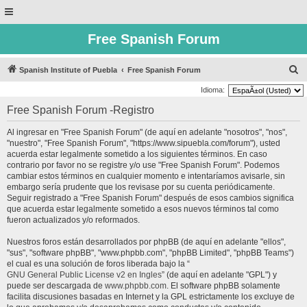
Free Spanish Forum
B
Spanish Institute of Puebla
Free Spanish Forum
u
Idioma:
s
Free Spanish Forum -Registro
c
Al ingresar en "Free Spanish Forum" (de aquí en adelante "nosotros", "nos",
a
"nuestro", "Free Spanish Forum", "https://www.sipuebla.com/forum"), usted
r
acuerda estar legalmente sometido a los siguientes términos. En caso
contrario por favor no se registre y/o use "Free Spanish Forum". Podemos
cambiar estos términos en cualquier momento e intentaríamos avisarle, sin
embargo sería prudente que los revisase por su cuenta periódicamente.
Seguir registrado a "Free Spanish Forum" después de esos cambios significa
que acuerda estar legalmente sometido a esos nuevos términos tal como
fueron actualizados y/o reformados.
Nuestros foros están desarrollados por phpBB (de aquí en adelante "ellos",
"sus", "software phpBB", "www.phpbb.com", "phpBB Limited", "phpBB Teams")
el cual es una solución de foros liberada bajo la “
GNU General Public License v2 en Ingles
” (de aquí en adelante "GPL") y
puede ser descargada de
www.phpbb.com
. El software phpBB solamente
facilita discusiones basadas en Internet y la GPL estrictamente los excluye de