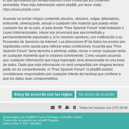
lo que aprobamos y/o desaprobamos como conductas y/o contenido
permisible. Para más información sobre phpBB, por favor visite:
https://www.phpbb.com/
.
Acuerda no enviar ningun contenido abusivo, obsceno, vulgar, difamatorio,
indecente, amenazante, sexual o cualquier otro material que pueda violar
cualquier ley de su país, el país donde "Free Spanish Forum" está instalado o
Leyes Internacionales. Hacer eso provocará que sea inmediata y
permanentemente expulsado y, si lo creemos oportuno, con notificación a su
Proveedor de Servicios de Internet. Las direcciones IP de todos los envíos son
registradas como ayuda para reforzar estas condiciones. Acuerda que "Free
Spanish Forum" tiene derecho a eliminar, editar, mover o cerrar cualquier tema
en cualquier momento que lo creamos conveniente. Como usuario acuerda
que cualquier información que haya ingresado será almacenada en una base
de datos. Dado que esta información no será compartida con ninguna tercera
parte sin su consentimiento, ni "Free Spanish Forum" ni phpBB podrán
considerarse responsables por cualquier intento de hacking que conlleve a
que los datos sean comprometidos.
Todos los horarios son
UTC-05:00
Desarrollado por
phpBB
® Forum Software © phpBB Limited
Traducción al español por
phpBB España
Style proflat © 2017
Mazeltof