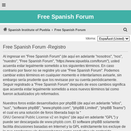
Free Spanish Forum
B
Spanish Institute of Puebla
Free Spanish Forum
u
Idioma:
s
Free Spanish Forum -Registro
c
Al ingresar en "Free Spanish Forum" (de aquí en adelante "nosotros", "nos",
a
"nuestro", "Free Spanish Forum", "https://www.sipuebla.com/forum"), usted
r
acuerda estar legalmente sometido a los siguientes términos. En caso
contrario por favor no se registre y/o use "Free Spanish Forum". Podemos
cambiar estos términos en cualquier momento e intentaríamos avisarle, sin
embargo sería prudente que los revisase por su cuenta periódicamente.
Seguir registrado a "Free Spanish Forum" después de esos cambios significa
que acuerda estar legalmente sometido a esos nuevos términos tal como
fueron actualizados y/o reformados.
Nuestros foros están desarrollados por phpBB (de aquí en adelante "ellos",
"sus", "software phpBB", "www.phpbb.com", "phpBB Limited", "phpBB Teams")
el cual es una solución de foros liberada bajo la “
GNU General Public License v2 en Ingles
” (de aquí en adelante "GPL") y
puede ser descargada de
www.phpbb.com
. El software phpBB solamente
facilita discusiones basadas en Internet y la GPL estrictamente los excluye de