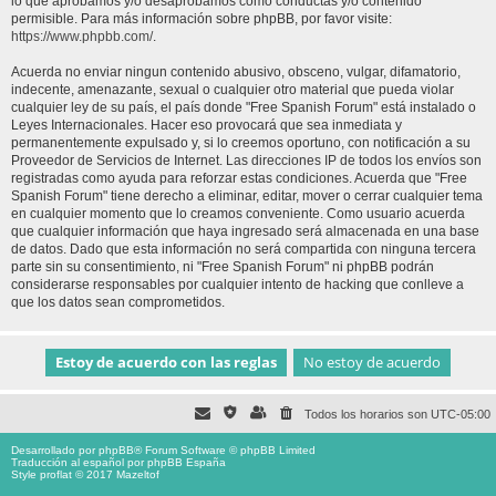
lo que aprobamos y/o desaprobamos como conductas y/o contenido
permisible. Para más información sobre phpBB, por favor visite:
https://www.phpbb.com/
.
Acuerda no enviar ningun contenido abusivo, obsceno, vulgar, difamatorio,
indecente, amenazante, sexual o cualquier otro material que pueda violar
cualquier ley de su país, el país donde "Free Spanish Forum" está instalado o
Leyes Internacionales. Hacer eso provocará que sea inmediata y
permanentemente expulsado y, si lo creemos oportuno, con notificación a su
Proveedor de Servicios de Internet. Las direcciones IP de todos los envíos son
registradas como ayuda para reforzar estas condiciones. Acuerda que "Free
Spanish Forum" tiene derecho a eliminar, editar, mover o cerrar cualquier tema
en cualquier momento que lo creamos conveniente. Como usuario acuerda
que cualquier información que haya ingresado será almacenada en una base
de datos. Dado que esta información no será compartida con ninguna tercera
parte sin su consentimiento, ni "Free Spanish Forum" ni phpBB podrán
considerarse responsables por cualquier intento de hacking que conlleve a
que los datos sean comprometidos.
Todos los horarios son
UTC-05:00
Desarrollado por
phpBB
® Forum Software © phpBB Limited
Traducción al español por
phpBB España
Style proflat © 2017
Mazeltof