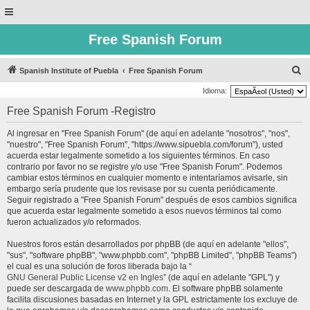
Free Spanish Forum
B
Spanish Institute of Puebla
Free Spanish Forum
u
Idioma:
s
Free Spanish Forum -Registro
c
Al ingresar en "Free Spanish Forum" (de aquí en adelante "nosotros", "nos",
a
"nuestro", "Free Spanish Forum", "https://www.sipuebla.com/forum"), usted
r
acuerda estar legalmente sometido a los siguientes términos. En caso
contrario por favor no se registre y/o use "Free Spanish Forum". Podemos
cambiar estos términos en cualquier momento e intentaríamos avisarle, sin
embargo sería prudente que los revisase por su cuenta periódicamente.
Seguir registrado a "Free Spanish Forum" después de esos cambios significa
que acuerda estar legalmente sometido a esos nuevos términos tal como
fueron actualizados y/o reformados.
Nuestros foros están desarrollados por phpBB (de aquí en adelante "ellos",
"sus", "software phpBB", "www.phpbb.com", "phpBB Limited", "phpBB Teams")
el cual es una solución de foros liberada bajo la “
GNU General Public License v2 en Ingles
” (de aquí en adelante "GPL") y
puede ser descargada de
www.phpbb.com
. El software phpBB solamente
facilita discusiones basadas en Internet y la GPL estrictamente los excluye de