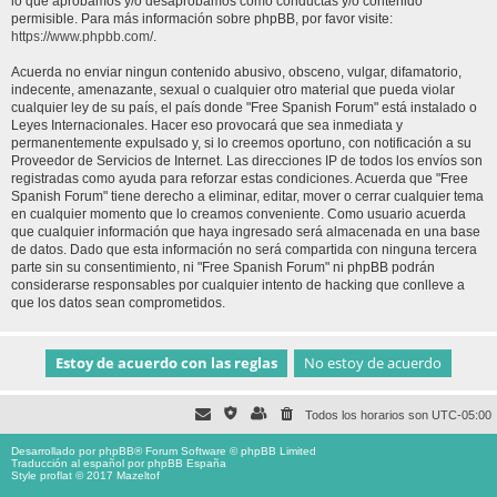
lo que aprobamos y/o desaprobamos como conductas y/o contenido
permisible. Para más información sobre phpBB, por favor visite:
https://www.phpbb.com/
.
Acuerda no enviar ningun contenido abusivo, obsceno, vulgar, difamatorio,
indecente, amenazante, sexual o cualquier otro material que pueda violar
cualquier ley de su país, el país donde "Free Spanish Forum" está instalado o
Leyes Internacionales. Hacer eso provocará que sea inmediata y
permanentemente expulsado y, si lo creemos oportuno, con notificación a su
Proveedor de Servicios de Internet. Las direcciones IP de todos los envíos son
registradas como ayuda para reforzar estas condiciones. Acuerda que "Free
Spanish Forum" tiene derecho a eliminar, editar, mover o cerrar cualquier tema
en cualquier momento que lo creamos conveniente. Como usuario acuerda
que cualquier información que haya ingresado será almacenada en una base
de datos. Dado que esta información no será compartida con ninguna tercera
parte sin su consentimiento, ni "Free Spanish Forum" ni phpBB podrán
considerarse responsables por cualquier intento de hacking que conlleve a
que los datos sean comprometidos.
Todos los horarios son
UTC-05:00
Desarrollado por
phpBB
® Forum Software © phpBB Limited
Traducción al español por
phpBB España
Style proflat © 2017
Mazeltof