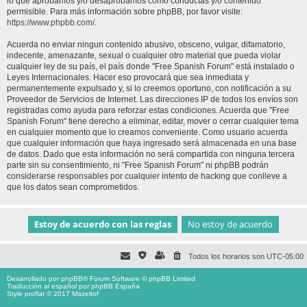
lo que aprobamos y/o desaprobamos como conductas y/o contenido
permisible. Para más información sobre phpBB, por favor visite:
https://www.phpbb.com/
.
Acuerda no enviar ningun contenido abusivo, obsceno, vulgar, difamatorio,
indecente, amenazante, sexual o cualquier otro material que pueda violar
cualquier ley de su país, el país donde "Free Spanish Forum" está instalado o
Leyes Internacionales. Hacer eso provocará que sea inmediata y
permanentemente expulsado y, si lo creemos oportuno, con notificación a su
Proveedor de Servicios de Internet. Las direcciones IP de todos los envíos son
registradas como ayuda para reforzar estas condiciones. Acuerda que "Free
Spanish Forum" tiene derecho a eliminar, editar, mover o cerrar cualquier tema
en cualquier momento que lo creamos conveniente. Como usuario acuerda
que cualquier información que haya ingresado será almacenada en una base
de datos. Dado que esta información no será compartida con ninguna tercera
parte sin su consentimiento, ni "Free Spanish Forum" ni phpBB podrán
considerarse responsables por cualquier intento de hacking que conlleve a
que los datos sean comprometidos.
Todos los horarios son
UTC-05:00
Desarrollado por
phpBB
® Forum Software © phpBB Limited
Traducción al español por
phpBB España
Style proflat © 2017
Mazeltof