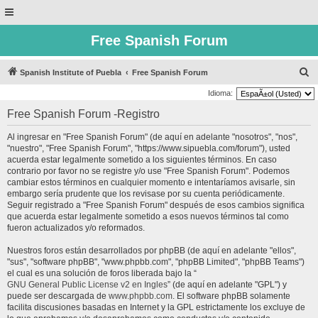
Free Spanish Forum
B
Spanish Institute of Puebla
Free Spanish Forum
u
Idioma:
s
Free Spanish Forum -Registro
c
Al ingresar en "Free Spanish Forum" (de aquí en adelante "nosotros", "nos",
a
"nuestro", "Free Spanish Forum", "https://www.sipuebla.com/forum"), usted
r
acuerda estar legalmente sometido a los siguientes términos. En caso
contrario por favor no se registre y/o use "Free Spanish Forum". Podemos
cambiar estos términos en cualquier momento e intentaríamos avisarle, sin
embargo sería prudente que los revisase por su cuenta periódicamente.
Seguir registrado a "Free Spanish Forum" después de esos cambios significa
que acuerda estar legalmente sometido a esos nuevos términos tal como
fueron actualizados y/o reformados.
Nuestros foros están desarrollados por phpBB (de aquí en adelante "ellos",
"sus", "software phpBB", "www.phpbb.com", "phpBB Limited", "phpBB Teams")
el cual es una solución de foros liberada bajo la “
GNU General Public License v2 en Ingles
” (de aquí en adelante "GPL") y
puede ser descargada de
www.phpbb.com
. El software phpBB solamente
facilita discusiones basadas en Internet y la GPL estrictamente los excluye de