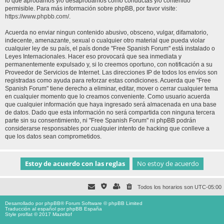
lo que aprobamos y/o desaprobamos como conductas y/o contenido
permisible. Para más información sobre phpBB, por favor visite:
https://www.phpbb.com/
.
Acuerda no enviar ningun contenido abusivo, obsceno, vulgar, difamatorio,
indecente, amenazante, sexual o cualquier otro material que pueda violar
cualquier ley de su país, el país donde "Free Spanish Forum" está instalado o
Leyes Internacionales. Hacer eso provocará que sea inmediata y
permanentemente expulsado y, si lo creemos oportuno, con notificación a su
Proveedor de Servicios de Internet. Las direcciones IP de todos los envíos son
registradas como ayuda para reforzar estas condiciones. Acuerda que "Free
Spanish Forum" tiene derecho a eliminar, editar, mover o cerrar cualquier tema
en cualquier momento que lo creamos conveniente. Como usuario acuerda
que cualquier información que haya ingresado será almacenada en una base
de datos. Dado que esta información no será compartida con ninguna tercera
parte sin su consentimiento, ni "Free Spanish Forum" ni phpBB podrán
considerarse responsables por cualquier intento de hacking que conlleve a
que los datos sean comprometidos.
Todos los horarios son
UTC-05:00
Desarrollado por
phpBB
® Forum Software © phpBB Limited
Traducción al español por
phpBB España
Style proflat © 2017
Mazeltof