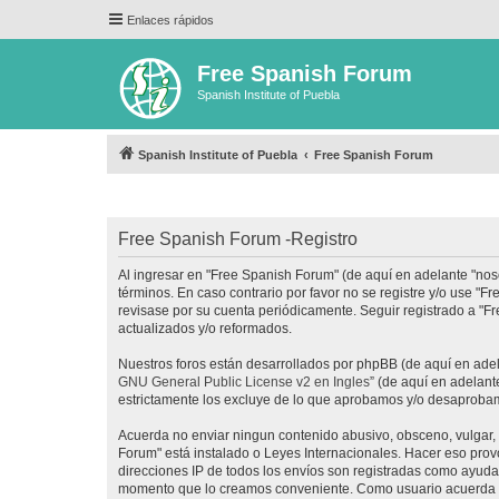
Enlaces rápidos
Free Spanish Forum
Spanish Institute of Puebla
Spanish Institute of Puebla
Free Spanish Forum
Free Spanish Forum -Registro
Al ingresar en "Free Spanish Forum" (de aquí en adelante "noso
términos. En caso contrario por favor no se registre y/o use 
revisase por su cuenta periódicamente. Seguir registrado a "
actualizados y/o reformados.
Nuestros foros están desarrollados por phpBB (de aquí en adela
GNU General Public License v2 en Ingles
” (de aquí en adelan
estrictamente los excluye de lo que aprobamos y/o desaprobam
Acuerda no enviar ningun contenido abusivo, obsceno, vulgar, d
Forum" está instalado o Leyes Internacionales. Hacer eso prov
direcciones IP de todos los envíos son registradas como ayuda 
momento que lo creamos conveniente. Como usuario acuerda q