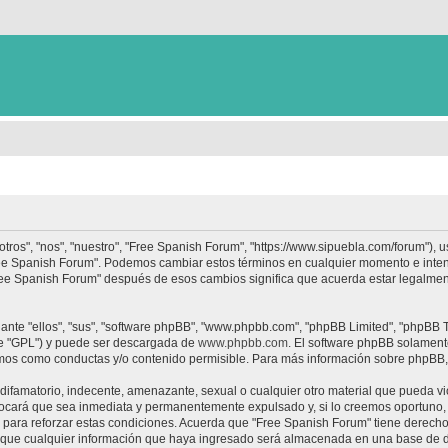
tros", "nos", "nuestro", "Free Spanish Forum", "https://www.sipuebla.com/forum"), 
"Free Spanish Forum". Podemos cambiar estos términos en cualquier momento e inten
Free Spanish Forum" después de esos cambios significa que acuerda estar legalme
nte "ellos", "sus", "software phpBB", "www.phpbb.com", "phpBB Limited", "phpBB Te
te "GPL") y puede ser descargada de
www.phpbb.com
. El software phpBB solamente
os como conductas y/o contenido permisible. Para más información sobre phpBB, p
ifamatorio, indecente, amenazante, sexual o cualquier otro material que pueda vio
ocará que sea inmediata y permanentemente expulsado y, si lo creemos oportuno, c
para reforzar estas condiciones. Acuerda que "Free Spanish Forum" tiene derecho a
ue cualquier información que haya ingresado será almacenada en una base de da