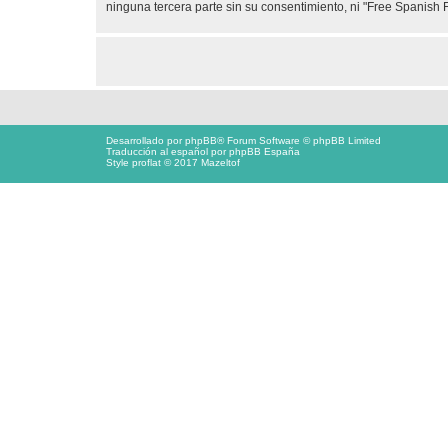
ninguna tercera parte sin su consentimiento, ni "Free Spanis
Desarrollado por
phpBB
® Forum Software © phpBB Limited
Traducción al español por
phpBB España
Style proflat © 2017
Mazeltof