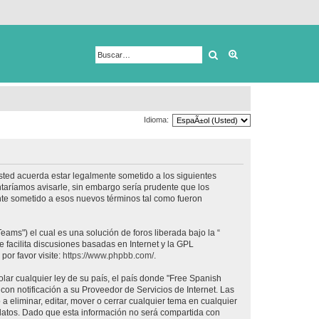
Buscar
Búsqueda avanza
Idioma:
usted acuerda estar legalmente sometido a los siguientes
taríamos avisarle, sin embargo sería prudente que los
nte sometido a esos nuevos términos tal como fueron
ams") el cual es una solución de foros liberada bajo la “
 facilita discusiones basadas en Internet y la GPL
or favor visite:
https://www.phpbb.com/
.
lar cualquier ley de su país, el país donde "Free Spanish
on notificación a su Proveedor de Servicios de Internet. Las
 eliminar, editar, mover o cerrar cualquier tema en cualquier
tos. Dado que esta información no será compartida con