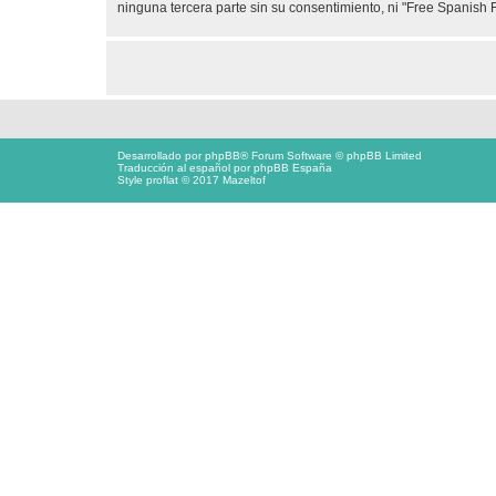
ninguna tercera parte sin su consentimiento, ni "Free Spanis
Desarrollado por
phpBB
® Forum Software © phpBB Limited
Traducción al español por
phpBB España
Style proflat © 2017
Mazeltof