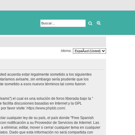
Buscar
Búsqueda avanza
Idioma:
usted acuerda estar legalmente sometido a los siguientes
taríamos avisarle, sin embargo sería prudente que los
nte sometido a esos nuevos términos tal como fueron
ams") el cual es una solución de foros liberada bajo la “
 facilita discusiones basadas en Internet y la GPL
or favor visite:
https://www.phpbb.com/
.
lar cualquier ley de su país, el país donde "Free Spanish
on notificación a su Proveedor de Servicios de Internet. Las
 eliminar, editar, mover o cerrar cualquier tema en cualquier
tos. Dado que esta información no será compartida con