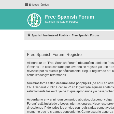
Enlaces rápidos
Free Spanish Forum
Spanish Institute of Puebla
Spanish Institute of Puebla
Free Spanish Forum
Free Spanish Forum -Registro
Al ingresar en "Free Spanish Forum" (de aquí en adelante "noso
términos. En caso contrario por favor no se registre y/o use 
revisase por su cuenta periódicamente. Seguir registrado a "
actualizados y/o reformados.
Nuestros foros están desarrollados por phpBB (de aquí en adela
GNU General Public License v2 en Ingles
” (de aquí en adelan
estrictamente los excluye de lo que aprobamos y/o desaprobam
Acuerda no enviar ningun contenido abusivo, obsceno, vulgar, d
Forum" está instalado o Leyes Internacionales. Hacer eso prov
direcciones IP de todos los envíos son registradas como ayuda 
momento que lo creamos conveniente. Como usuario acuerda q