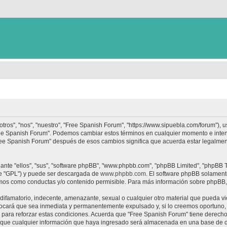
tros", "nos", "nuestro", "Free Spanish Forum", "https://www.sipuebla.com/forum"), 
"Free Spanish Forum". Podemos cambiar estos términos en cualquier momento e inten
Free Spanish Forum" después de esos cambios significa que acuerda estar legalme
nte "ellos", "sus", "software phpBB", "www.phpbb.com", "phpBB Limited", "phpBB Te
te "GPL") y puede ser descargada de
www.phpbb.com
. El software phpBB solamente
os como conductas y/o contenido permisible. Para más información sobre phpBB, p
ifamatorio, indecente, amenazante, sexual o cualquier otro material que pueda vio
ocará que sea inmediata y permanentemente expulsado y, si lo creemos oportuno, c
para reforzar estas condiciones. Acuerda que "Free Spanish Forum" tiene derecho a
ue cualquier información que haya ingresado será almacenada en una base de da