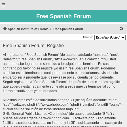
Free Spanish Forum
B
Spanish Institute of Puebla
Free Spanish Forum
u
Idioma:
s
Free Spanish Forum -Registro
c
Al ingresar en "Free Spanish Forum" (de aquí en adelante "nosotros", "nos",
a
"nuestro", "Free Spanish Forum", "https://www.sipuebla.com/forum"), usted
r
acuerda estar legalmente sometido a los siguientes términos. En caso
contrario por favor no se registre y/o use "Free Spanish Forum". Podemos
cambiar estos términos en cualquier momento e intentaríamos avisarle, sin
embargo sería prudente que los revisase por su cuenta periódicamente.
Seguir registrado a "Free Spanish Forum" después de esos cambios significa
que acuerda estar legalmente sometido a esos nuevos términos tal como
fueron actualizados y/o reformados.
Nuestros foros están desarrollados por phpBB (de aquí en adelante "ellos",
"sus", "software phpBB", "www.phpbb.com", "phpBB Limited", "phpBB Teams")
el cual es una solución de foros liberada bajo la “
GNU General Public License v2 en Ingles
” (de aquí en adelante "GPL") y
puede ser descargada de
www.phpbb.com
. El software phpBB solamente
facilita discusiones basadas en Internet y la GPL estrictamente los excluye de