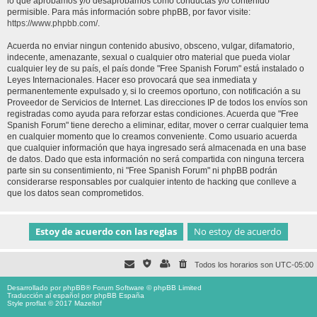
lo que aprobamos y/o desaprobamos como conductas y/o contenido
permisible. Para más información sobre phpBB, por favor visite:
https://www.phpbb.com/
.
Acuerda no enviar ningun contenido abusivo, obsceno, vulgar, difamatorio,
indecente, amenazante, sexual o cualquier otro material que pueda violar
cualquier ley de su país, el país donde "Free Spanish Forum" está instalado o
Leyes Internacionales. Hacer eso provocará que sea inmediata y
permanentemente expulsado y, si lo creemos oportuno, con notificación a su
Proveedor de Servicios de Internet. Las direcciones IP de todos los envíos son
registradas como ayuda para reforzar estas condiciones. Acuerda que "Free
Spanish Forum" tiene derecho a eliminar, editar, mover o cerrar cualquier tema
en cualquier momento que lo creamos conveniente. Como usuario acuerda
que cualquier información que haya ingresado será almacenada en una base
de datos. Dado que esta información no será compartida con ninguna tercera
parte sin su consentimiento, ni "Free Spanish Forum" ni phpBB podrán
considerarse responsables por cualquier intento de hacking que conlleve a
que los datos sean comprometidos.
Todos los horarios son
UTC-05:00
Desarrollado por
phpBB
® Forum Software © phpBB Limited
Traducción al español por
phpBB España
Style proflat © 2017
Mazeltof