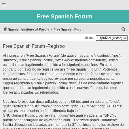
Free Spanish Forum
B
Spanish Institute of Puebla
Free Spanish Forum
u
Idioma:
s
Free Spanish Forum -Registro
c
Al ingresar en "Free Spanish Forum" (de aquí en adelante "nosotros", "nos",
a
"nuestro", "Free Spanish Forum", "https://www.sipuebla.com/forum"), usted
r
acuerda estar legalmente sometido a los siguientes términos. En caso
contrario por favor no se registre y/o use "Free Spanish Forum". Podemos
cambiar estos términos en cualquier momento e intentaríamos avisarle, sin
embargo sería prudente que los revisase por su cuenta periódicamente.
Seguir registrado a "Free Spanish Forum" después de esos cambios significa
que acuerda estar legalmente sometido a esos nuevos términos tal como
fueron actualizados y/o reformados.
Nuestros foros están desarrollados por phpBB (de aquí en adelante "ellos",
"sus", "software phpBB", "www.phpbb.com", "phpBB Limited", "phpBB Teams")
el cual es una solución de foros liberada bajo la “
GNU General Public License v2 en Ingles
” (de aquí en adelante "GPL") y
puede ser descargada de
www.phpbb.com
. El software phpBB solamente
facilita discusiones basadas en Internet y la GPL estrictamente los excluye de