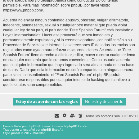
lo que aprobamos y/o desaprobamos como conductas y/o contenido
permisible. Para más información sobre phpBB, por favor visite:
https://www.phpbb.com/
.
Acuerda no enviar ningun contenido abusivo, obsceno, vulgar, difamatorio,
indecente, amenazante, sexual o cualquier otro material que pueda violar
cualquier ley de su país, el país donde "Free Spanish Forum" está instalado o
Leyes Internacionales. Hacer eso provocará que sea inmediata y
permanentemente expulsado y, si lo creemos oportuno, con notificación a su
Proveedor de Servicios de Internet. Las direcciones IP de todos los envíos son
registradas como ayuda para reforzar estas condiciones. Acuerda que "Free
Spanish Forum" tiene derecho a eliminar, editar, mover o cerrar cualquier tema
en cualquier momento que lo creamos conveniente. Como usuario acuerda
que cualquier información que haya ingresado será almacenada en una base
de datos. Dado que esta información no será compartida con ninguna tercera
parte sin su consentimiento, ni "Free Spanish Forum" ni phpBB podrán
considerarse responsables por cualquier intento de hacking que conlleve a
que los datos sean comprometidos.
Todos los horarios son
UTC-05:00
Desarrollado por
phpBB
® Forum Software © phpBB Limited
Traducción al español por
phpBB España
Style proflat © 2017
Mazeltof