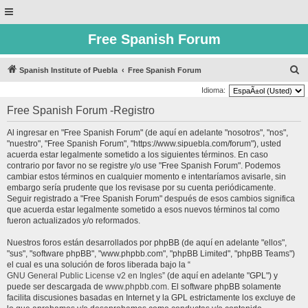
Free Spanish Forum
B
Spanish Institute of Puebla
Free Spanish Forum
u
Idioma:
s
Free Spanish Forum -Registro
c
Al ingresar en "Free Spanish Forum" (de aquí en adelante "nosotros", "nos",
a
"nuestro", "Free Spanish Forum", "https://www.sipuebla.com/forum"), usted
r
acuerda estar legalmente sometido a los siguientes términos. En caso
contrario por favor no se registre y/o use "Free Spanish Forum". Podemos
cambiar estos términos en cualquier momento e intentaríamos avisarle, sin
embargo sería prudente que los revisase por su cuenta periódicamente.
Seguir registrado a "Free Spanish Forum" después de esos cambios significa
que acuerda estar legalmente sometido a esos nuevos términos tal como
fueron actualizados y/o reformados.
Nuestros foros están desarrollados por phpBB (de aquí en adelante "ellos",
"sus", "software phpBB", "www.phpbb.com", "phpBB Limited", "phpBB Teams")
el cual es una solución de foros liberada bajo la “
GNU General Public License v2 en Ingles
” (de aquí en adelante "GPL") y
puede ser descargada de
www.phpbb.com
. El software phpBB solamente
facilita discusiones basadas en Internet y la GPL estrictamente los excluye de