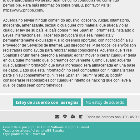
lo que aprobamos y/o desaprobamos como conductas y/o contenido
permisible. Para más información sobre phpBB, por favor visite:
https://www.phpbb.com/
.
Acuerda no enviar ningun contenido abusivo, obsceno, vulgar, difamatorio,
indecente, amenazante, sexual o cualquier otro material que pueda violar
cualquier ley de su país, el país donde "Free Spanish Forum" está instalado o
Leyes Internacionales. Hacer eso provocará que sea inmediata y
permanentemente expulsado y, si lo creemos oportuno, con notificación a su
Proveedor de Servicios de Internet. Las direcciones IP de todos los envíos son
registradas como ayuda para reforzar estas condiciones. Acuerda que "Free
Spanish Forum" tiene derecho a eliminar, editar, mover o cerrar cualquier tema
en cualquier momento que lo creamos conveniente. Como usuario acuerda
que cualquier información que haya ingresado será almacenada en una base
de datos. Dado que esta información no será compartida con ninguna tercera
parte sin su consentimiento, ni "Free Spanish Forum" ni phpBB podrán
considerarse responsables por cualquier intento de hacking que conlleve a
que los datos sean comprometidos.
Todos los horarios son
UTC-05:00
Desarrollado por
phpBB
® Forum Software © phpBB Limited
Traducción al español por
phpBB España
Style proflat © 2017
Mazeltof