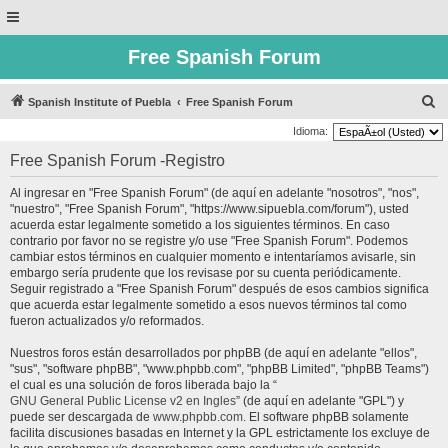
Free Spanish Forum
B
Spanish Institute of Puebla
Free Spanish Forum
u
Idioma:
s
Free Spanish Forum -Registro
c
Al ingresar en "Free Spanish Forum" (de aquí en adelante "nosotros", "nos",
a
"nuestro", "Free Spanish Forum", "https://www.sipuebla.com/forum"), usted
r
acuerda estar legalmente sometido a los siguientes términos. En caso
contrario por favor no se registre y/o use "Free Spanish Forum". Podemos
cambiar estos términos en cualquier momento e intentaríamos avisarle, sin
embargo sería prudente que los revisase por su cuenta periódicamente.
Seguir registrado a "Free Spanish Forum" después de esos cambios significa
que acuerda estar legalmente sometido a esos nuevos términos tal como
fueron actualizados y/o reformados.
Nuestros foros están desarrollados por phpBB (de aquí en adelante "ellos",
"sus", "software phpBB", "www.phpbb.com", "phpBB Limited", "phpBB Teams")
el cual es una solución de foros liberada bajo la “
GNU General Public License v2 en Ingles
” (de aquí en adelante "GPL") y
puede ser descargada de
www.phpbb.com
. El software phpBB solamente
facilita discusiones basadas en Internet y la GPL estrictamente los excluye de