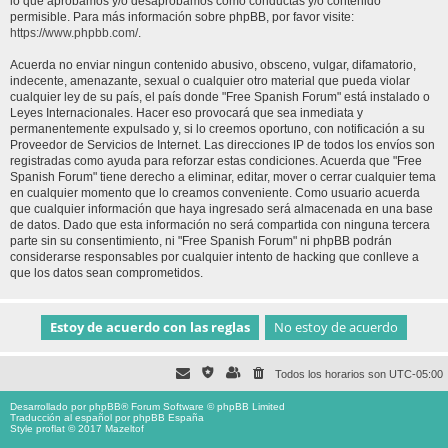
lo que aprobamos y/o desaprobamos como conductas y/o contenido
permisible. Para más información sobre phpBB, por favor visite:
https://www.phpbb.com/
.
Acuerda no enviar ningun contenido abusivo, obsceno, vulgar, difamatorio,
indecente, amenazante, sexual o cualquier otro material que pueda violar
cualquier ley de su país, el país donde "Free Spanish Forum" está instalado o
Leyes Internacionales. Hacer eso provocará que sea inmediata y
permanentemente expulsado y, si lo creemos oportuno, con notificación a su
Proveedor de Servicios de Internet. Las direcciones IP de todos los envíos son
registradas como ayuda para reforzar estas condiciones. Acuerda que "Free
Spanish Forum" tiene derecho a eliminar, editar, mover o cerrar cualquier tema
en cualquier momento que lo creamos conveniente. Como usuario acuerda
que cualquier información que haya ingresado será almacenada en una base
de datos. Dado que esta información no será compartida con ninguna tercera
parte sin su consentimiento, ni "Free Spanish Forum" ni phpBB podrán
considerarse responsables por cualquier intento de hacking que conlleve a
que los datos sean comprometidos.
Todos los horarios son
UTC-05:00
Desarrollado por
phpBB
® Forum Software © phpBB Limited
Traducción al español por
phpBB España
Style proflat © 2017
Mazeltof