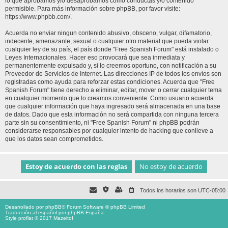
lo que aprobamos y/o desaprobamos como conductas y/o contenido
permisible. Para más información sobre phpBB, por favor visite:
https://www.phpbb.com/
.
Acuerda no enviar ningun contenido abusivo, obsceno, vulgar, difamatorio,
indecente, amenazante, sexual o cualquier otro material que pueda violar
cualquier ley de su país, el país donde "Free Spanish Forum" está instalado o
Leyes Internacionales. Hacer eso provocará que sea inmediata y
permanentemente expulsado y, si lo creemos oportuno, con notificación a su
Proveedor de Servicios de Internet. Las direcciones IP de todos los envíos son
registradas como ayuda para reforzar estas condiciones. Acuerda que "Free
Spanish Forum" tiene derecho a eliminar, editar, mover o cerrar cualquier tema
en cualquier momento que lo creamos conveniente. Como usuario acuerda
que cualquier información que haya ingresado será almacenada en una base
de datos. Dado que esta información no será compartida con ninguna tercera
parte sin su consentimiento, ni "Free Spanish Forum" ni phpBB podrán
considerarse responsables por cualquier intento de hacking que conlleve a
que los datos sean comprometidos.
Todos los horarios son
UTC-05:00
Desarrollado por
phpBB
® Forum Software © phpBB Limited
Traducción al español por
phpBB España
Style proflat © 2017
Mazeltof