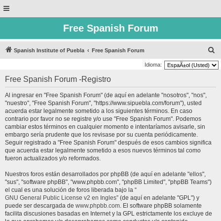
Free Spanish Forum
B
Spanish Institute of Puebla
Free Spanish Forum
u
Idioma:
s
Free Spanish Forum -Registro
c
Al ingresar en "Free Spanish Forum" (de aquí en adelante "nosotros", "nos",
a
"nuestro", "Free Spanish Forum", "https://www.sipuebla.com/forum"), usted
r
acuerda estar legalmente sometido a los siguientes términos. En caso
contrario por favor no se registre y/o use "Free Spanish Forum". Podemos
cambiar estos términos en cualquier momento e intentaríamos avisarle, sin
embargo sería prudente que los revisase por su cuenta periódicamente.
Seguir registrado a "Free Spanish Forum" después de esos cambios significa
que acuerda estar legalmente sometido a esos nuevos términos tal como
fueron actualizados y/o reformados.
Nuestros foros están desarrollados por phpBB (de aquí en adelante "ellos",
"sus", "software phpBB", "www.phpbb.com", "phpBB Limited", "phpBB Teams")
el cual es una solución de foros liberada bajo la “
GNU General Public License v2 en Ingles
” (de aquí en adelante "GPL") y
puede ser descargada de
www.phpbb.com
. El software phpBB solamente
facilita discusiones basadas en Internet y la GPL estrictamente los excluye de