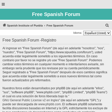
Free Spanish Forum
B
Spanish Institute of Puebla
Free Spanish Forum
u
Idioma:
s
Free Spanish Forum -Registro
c
Al ingresar en "Free Spanish Forum" (de aquí en adelante "nosotros", "nos",
a
"nuestro", "Free Spanish Forum", "https://www.sipuebla.com/forum"), usted
r
acuerda estar legalmente sometido a los siguientes términos. En caso
contrario por favor no se registre y/o use "Free Spanish Forum". Podemos
cambiar estos términos en cualquier momento e intentaríamos avisarle, sin
embargo sería prudente que los revisase por su cuenta periódicamente.
Seguir registrado a "Free Spanish Forum" después de esos cambios significa
que acuerda estar legalmente sometido a esos nuevos términos tal como
fueron actualizados y/o reformados.
Nuestros foros están desarrollados por phpBB (de aquí en adelante "ellos",
"sus", "software phpBB", "www.phpbb.com", "phpBB Limited", "phpBB Teams")
el cual es una solución de foros liberada bajo la “
GNU General Public License v2 en Ingles
” (de aquí en adelante "GPL") y
puede ser descargada de
www.phpbb.com
. El software phpBB solamente
facilita discusiones basadas en Internet y la GPL estrictamente los excluye de