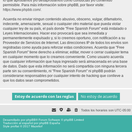
lo que aprobamos y/o desaprobamos como conductas y/o contenido
permisible. Para más información sobre phpBB, por favor visite:
https://www.phpbb.com/
.
Acuerda no enviar ningun contenido abusivo, obsceno, vulgar, difamatorio,
indecente, amenazante, sexual o cualquier otro material que pueda violar
cualquier ley de su país, el país donde "Free Spanish Forum" está instalado o
Leyes Internacionales. Hacer eso provocará que sea inmediata y
permanentemente expulsado y, si lo creemos oportuno, con notificación a su
Proveedor de Servicios de Internet. Las direcciones IP de todos los envíos son
registradas como ayuda para reforzar estas condiciones. Acuerda que "Free
Spanish Forum" tiene derecho a eliminar, editar, mover o cerrar cualquier tema
en cualquier momento que lo creamos conveniente. Como usuario acuerda
que cualquier información que haya ingresado será almacenada en una base
de datos. Dado que esta información no será compartida con ninguna tercera
parte sin su consentimiento, ni "Free Spanish Forum" ni phpBB podrán
considerarse responsables por cualquier intento de hacking que conlleve a
que los datos sean comprometidos.
Todos los horarios son
UTC-05:00
Desarrollado por
phpBB
® Forum Software © phpBB Limited
Traducción al español por
phpBB España
Style proflat © 2017
Mazeltof