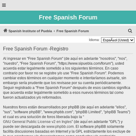
Free Spanish Forum
B
Spanish Institute of Puebla
Free Spanish Forum
u
Idioma:
s
Free Spanish Forum -Registro
c
Al ingresar en "Free Spanish Forum" (de aquí en adelante "nosotros", "nos",
a
"nuestro", "Free Spanish Forum", "https://www.sipuebla.com/forum"), usted
r
acuerda estar legalmente sometido a los siguientes términos. En caso
contrario por favor no se registre y/o use "Free Spanish Forum". Podemos
cambiar estos términos en cualquier momento e intentaríamos avisarle, sin
embargo sería prudente que los revisase por su cuenta periódicamente.
Seguir registrado a "Free Spanish Forum" después de esos cambios significa
que acuerda estar legalmente sometido a esos nuevos términos tal como
fueron actualizados y/o reformados.
Nuestros foros están desarrollados por phpBB (de aquí en adelante "ellos",
"sus", "software phpBB", "www.phpbb.com", "phpBB Limited", "phpBB Teams")
el cual es una solución de foros liberada bajo la “
GNU General Public License v2 en Ingles
” (de aquí en adelante "GPL") y
puede ser descargada de
www.phpbb.com
. El software phpBB solamente
facilita discusiones basadas en Internet y la GPL estrictamente los excluye de