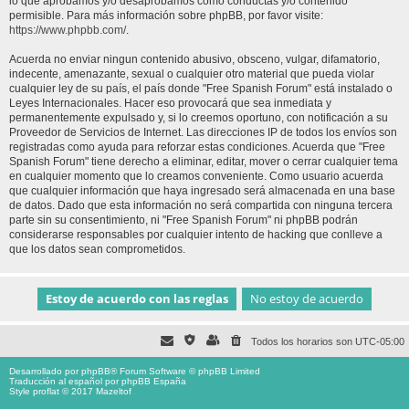
lo que aprobamos y/o desaprobamos como conductas y/o contenido
permisible. Para más información sobre phpBB, por favor visite:
https://www.phpbb.com/
.
Acuerda no enviar ningun contenido abusivo, obsceno, vulgar, difamatorio,
indecente, amenazante, sexual o cualquier otro material que pueda violar
cualquier ley de su país, el país donde "Free Spanish Forum" está instalado o
Leyes Internacionales. Hacer eso provocará que sea inmediata y
permanentemente expulsado y, si lo creemos oportuno, con notificación a su
Proveedor de Servicios de Internet. Las direcciones IP de todos los envíos son
registradas como ayuda para reforzar estas condiciones. Acuerda que "Free
Spanish Forum" tiene derecho a eliminar, editar, mover o cerrar cualquier tema
en cualquier momento que lo creamos conveniente. Como usuario acuerda
que cualquier información que haya ingresado será almacenada en una base
de datos. Dado que esta información no será compartida con ninguna tercera
parte sin su consentimiento, ni "Free Spanish Forum" ni phpBB podrán
considerarse responsables por cualquier intento de hacking que conlleve a
que los datos sean comprometidos.
Todos los horarios son
UTC-05:00
Desarrollado por
phpBB
® Forum Software © phpBB Limited
Traducción al español por
phpBB España
Style proflat © 2017
Mazeltof