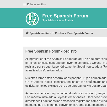
Enlaces rápidos
Free Spanish Forum
Spanish Institute of Puebla
Spanish Institute of Puebla
Free Spanish Forum
Free Spanish Forum -Registro
Al ingresar en "Free Spanish Forum" (de aquí en adelante "noso
términos. En caso contrario por favor no se registre y/o use 
revisase por su cuenta periódicamente. Seguir registrado a "
actualizados y/o reformados.
Nuestros foros están desarrollados por phpBB (de aquí en adela
GNU General Public License v2 en Ingles
” (de aquí en adelan
estrictamente los excluye de lo que aprobamos y/o desaprobam
Acuerda no enviar ningun contenido abusivo, obsceno, vulgar, d
Forum" está instalado o Leyes Internacionales. Hacer eso prov
direcciones IP de todos los envíos son registradas como ayuda 
momento que lo creamos conveniente. Como usuario acuerda q