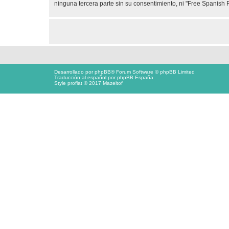
ninguna tercera parte sin su consentimiento, ni "Free Spanis
Desarrollado por
phpBB
® Forum Software © phpBB Limited
Traducción al español por
phpBB España
Style proflat © 2017
Mazeltof