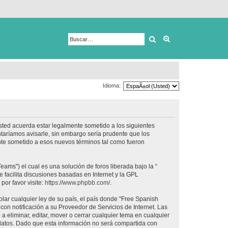
Buscar
Búsqueda avanza
Idioma:
usted acuerda estar legalmente sometido a los siguientes
taríamos avisarle, sin embargo sería prudente que los
nte sometido a esos nuevos términos tal como fueron
ams") el cual es una solución de foros liberada bajo la “
 facilita discusiones basadas en Internet y la GPL
or favor visite:
https://www.phpbb.com/
.
lar cualquier ley de su país, el país donde "Free Spanish
on notificación a su Proveedor de Servicios de Internet. Las
 eliminar, editar, mover o cerrar cualquier tema en cualquier
tos. Dado que esta información no será compartida con