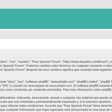
tros", "nos", "nuestro", "Free Spanish Forum", "https://www.sipuebla.com/forum"), 
"Free Spanish Forum". Podemos cambiar estos términos en cualquier momento e inten
Free Spanish Forum" después de esos cambios significa que acuerda estar legalme
nte "ellos", "sus", "software phpBB", "www.phpbb.com", "phpBB Limited", "phpBB Te
te "GPL") y puede ser descargada de
www.phpbb.com
. El software phpBB solamente
os como conductas y/o contenido permisible. Para más información sobre phpBB, p
ifamatorio, indecente, amenazante, sexual o cualquier otro material que pueda vio
ocará que sea inmediata y permanentemente expulsado y, si lo creemos oportuno, c
para reforzar estas condiciones. Acuerda que "Free Spanish Forum" tiene derecho a
ue cualquier información que haya ingresado será almacenada en una base de da