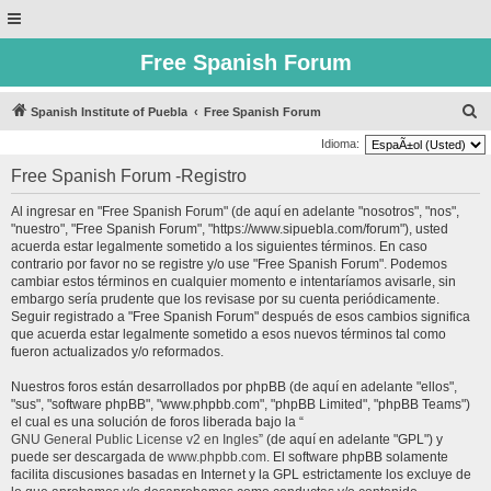
Free Spanish Forum
B
Spanish Institute of Puebla
Free Spanish Forum
u
Idioma:
s
Free Spanish Forum -Registro
c
Al ingresar en "Free Spanish Forum" (de aquí en adelante "nosotros", "nos",
a
"nuestro", "Free Spanish Forum", "https://www.sipuebla.com/forum"), usted
r
acuerda estar legalmente sometido a los siguientes términos. En caso
contrario por favor no se registre y/o use "Free Spanish Forum". Podemos
cambiar estos términos en cualquier momento e intentaríamos avisarle, sin
embargo sería prudente que los revisase por su cuenta periódicamente.
Seguir registrado a "Free Spanish Forum" después de esos cambios significa
que acuerda estar legalmente sometido a esos nuevos términos tal como
fueron actualizados y/o reformados.
Nuestros foros están desarrollados por phpBB (de aquí en adelante "ellos",
"sus", "software phpBB", "www.phpbb.com", "phpBB Limited", "phpBB Teams")
el cual es una solución de foros liberada bajo la “
GNU General Public License v2 en Ingles
” (de aquí en adelante "GPL") y
puede ser descargada de
www.phpbb.com
. El software phpBB solamente
facilita discusiones basadas en Internet y la GPL estrictamente los excluye de