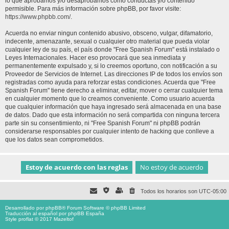
lo que aprobamos y/o desaprobamos como conductas y/o contenido
permisible. Para más información sobre phpBB, por favor visite:
https://www.phpbb.com/
.
Acuerda no enviar ningun contenido abusivo, obsceno, vulgar, difamatorio,
indecente, amenazante, sexual o cualquier otro material que pueda violar
cualquier ley de su país, el país donde "Free Spanish Forum" está instalado o
Leyes Internacionales. Hacer eso provocará que sea inmediata y
permanentemente expulsado y, si lo creemos oportuno, con notificación a su
Proveedor de Servicios de Internet. Las direcciones IP de todos los envíos son
registradas como ayuda para reforzar estas condiciones. Acuerda que "Free
Spanish Forum" tiene derecho a eliminar, editar, mover o cerrar cualquier tema
en cualquier momento que lo creamos conveniente. Como usuario acuerda
que cualquier información que haya ingresado será almacenada en una base
de datos. Dado que esta información no será compartida con ninguna tercera
parte sin su consentimiento, ni "Free Spanish Forum" ni phpBB podrán
considerarse responsables por cualquier intento de hacking que conlleve a
que los datos sean comprometidos.
Todos los horarios son
UTC-05:00
Desarrollado por
phpBB
® Forum Software © phpBB Limited
Traducción al español por
phpBB España
Style proflat © 2017
Mazeltof