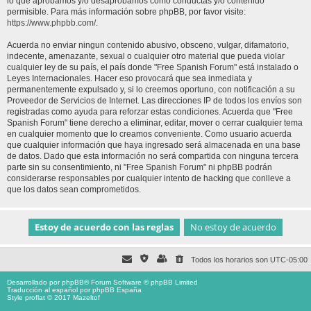
lo que aprobamos y/o desaprobamos como conductas y/o contenido
permisible. Para más información sobre phpBB, por favor visite:
https://www.phpbb.com/
.
Acuerda no enviar ningun contenido abusivo, obsceno, vulgar, difamatorio,
indecente, amenazante, sexual o cualquier otro material que pueda violar
cualquier ley de su país, el país donde "Free Spanish Forum" está instalado o
Leyes Internacionales. Hacer eso provocará que sea inmediata y
permanentemente expulsado y, si lo creemos oportuno, con notificación a su
Proveedor de Servicios de Internet. Las direcciones IP de todos los envíos son
registradas como ayuda para reforzar estas condiciones. Acuerda que "Free
Spanish Forum" tiene derecho a eliminar, editar, mover o cerrar cualquier tema
en cualquier momento que lo creamos conveniente. Como usuario acuerda
que cualquier información que haya ingresado será almacenada en una base
de datos. Dado que esta información no será compartida con ninguna tercera
parte sin su consentimiento, ni "Free Spanish Forum" ni phpBB podrán
considerarse responsables por cualquier intento de hacking que conlleve a
que los datos sean comprometidos.
Todos los horarios son
UTC-05:00
Desarrollado por
phpBB
® Forum Software © phpBB Limited
Traducción al español por
phpBB España
Style proflat © 2017
Mazeltof