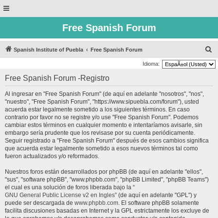
Free Spanish Forum
B
Spanish Institute of Puebla
Free Spanish Forum
u
Idioma:
s
Free Spanish Forum -Registro
c
Al ingresar en "Free Spanish Forum" (de aquí en adelante "nosotros", "nos",
a
"nuestro", "Free Spanish Forum", "https://www.sipuebla.com/forum"), usted
r
acuerda estar legalmente sometido a los siguientes términos. En caso
contrario por favor no se registre y/o use "Free Spanish Forum". Podemos
cambiar estos términos en cualquier momento e intentaríamos avisarle, sin
embargo sería prudente que los revisase por su cuenta periódicamente.
Seguir registrado a "Free Spanish Forum" después de esos cambios significa
que acuerda estar legalmente sometido a esos nuevos términos tal como
fueron actualizados y/o reformados.
Nuestros foros están desarrollados por phpBB (de aquí en adelante "ellos",
"sus", "software phpBB", "www.phpbb.com", "phpBB Limited", "phpBB Teams")
el cual es una solución de foros liberada bajo la “
GNU General Public License v2 en Ingles
” (de aquí en adelante "GPL") y
puede ser descargada de
www.phpbb.com
. El software phpBB solamente
facilita discusiones basadas en Internet y la GPL estrictamente los excluye de