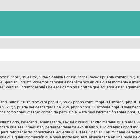
tros", "nos", "nuestro", "Free Spanish Forum", "https://www.sipuebla.com/forum"), 
"Free Spanish Forum". Podemos cambiar estos términos en cualquier momento e inten
Free Spanish Forum" después de esos cambios significa que acuerda estar legalme
nte "ellos", "sus", "software phpBB", "www.phpbb.com", "phpBB Limited", "phpBB Te
te "GPL") y puede ser descargada de
www.phpbb.com
. El software phpBB solamente
os como conductas y/o contenido permisible. Para más información sobre phpBB, p
ifamatorio, indecente, amenazante, sexual o cualquier otro material que pueda vio
ocará que sea inmediata y permanentemente expulsado y, si lo creemos oportuno, c
para reforzar estas condiciones. Acuerda que "Free Spanish Forum" tiene derecho a
ue cualquier información que haya ingresado será almacenada en una base de da