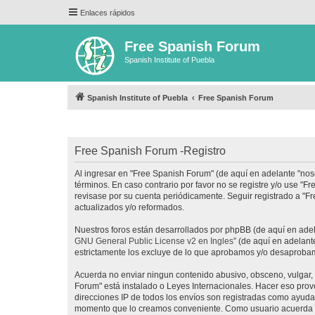
Enlaces rápidos
Free Spanish Forum
Spanish Institute of Puebla
Spanish Institute of Puebla
Free Spanish Forum
Free Spanish Forum -Registro
Al ingresar en "Free Spanish Forum" (de aquí en adelante "noso
términos. En caso contrario por favor no se registre y/o use 
revisase por su cuenta periódicamente. Seguir registrado a "
actualizados y/o reformados.
Nuestros foros están desarrollados por phpBB (de aquí en adela
GNU General Public License v2 en Ingles
” (de aquí en adelan
estrictamente los excluye de lo que aprobamos y/o desaprobam
Acuerda no enviar ningun contenido abusivo, obsceno, vulgar, d
Forum" está instalado o Leyes Internacionales. Hacer eso prov
direcciones IP de todos los envíos son registradas como ayuda 
momento que lo creamos conveniente. Como usuario acuerda q