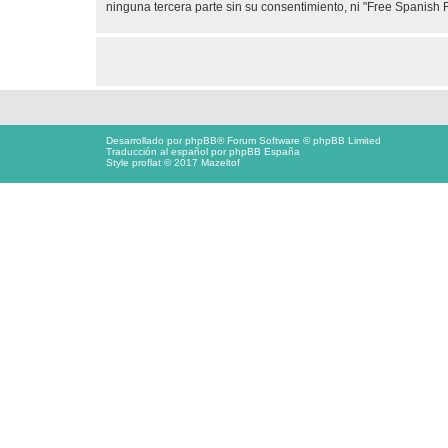
ninguna tercera parte sin su consentimiento, ni "Free Spanis
Desarrollado por
phpBB
® Forum Software © phpBB Limited
Traducción al español por
phpBB España
Style proflat © 2017
Mazeltof