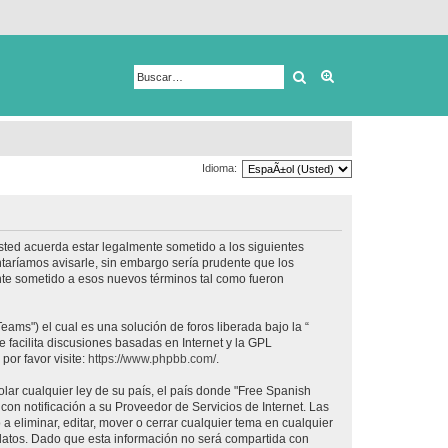
Buscar
Búsqueda avanza
Idioma:
usted acuerda estar legalmente sometido a los siguientes
taríamos avisarle, sin embargo sería prudente que los
nte sometido a esos nuevos términos tal como fueron
ams") el cual es una solución de foros liberada bajo la “
 facilita discusiones basadas en Internet y la GPL
or favor visite:
https://www.phpbb.com/
.
lar cualquier ley de su país, el país donde "Free Spanish
on notificación a su Proveedor de Servicios de Internet. Las
 eliminar, editar, mover o cerrar cualquier tema en cualquier
tos. Dado que esta información no será compartida con